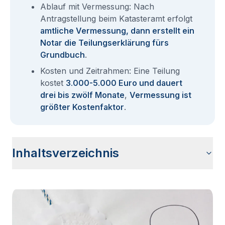
Ablauf mit Vermessung: Nach
Antragstellung beim Katasteramt erfolgt
amtliche Vermessung, dann erstellt ein
Notar die Teilungserklärung fürs
Grundbuch
.
Kosten und Zeitrahmen: Eine Teilung
kostet
3.000-5.000 Euro und dauert
drei bis zwölf Monate
,
Vermessung ist
größter Kostenfaktor
.
Inhaltsverzeichnis
Grundstücksteilung: Definition und Anwendungsbereiche
Was ist eine Grundstücksteilung und wann ist sie notwendig?
Voraussetzungen
Welche rechtlichen Aspekte sind bei der Grundstücksteilung
Vermessung und Dokumentation
Genehmigungsverfahren
Welche Kosten fallen bei einer Grundstücksteilung an?
Was sind Grunddienstbarkeiten und wie beeinflussen sie die
Grundstück teilen: Tipps für einen reibungslosen Ablauf
Ergebnis
Häufige Fragen zum Thema Grundstücksteilung
zu beachten?
Grundstücksteilung?