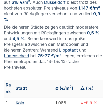
auf
618 €/m²
. Auch
Düsseldorf
bleibt trotz des
höchsten absoluten Preisniveaus von
1.147 €/m²
nicht von Rückgängen verschont und verliert
0,9
%
.
Die kleineren Städte zeigen deutlich moderatere
Entwicklungen mit Rückgängen zwischen
0,5 %
und
4,5 %
. Bemerkenswert ist das große
Preisgefälle zwischen den Metropolen und
kleineren Zentren: Während
Lippstadt
und
Lüdenscheid
bei
75-77 €/m²
liegen, erreichen die
Rheinmetropolen das 14- bis 15-fache
Preisniveau.
Ra
2
⌀
Stadt
(€/m
)
△ (%)
nk
-6.5
%
1
Köln
1.088