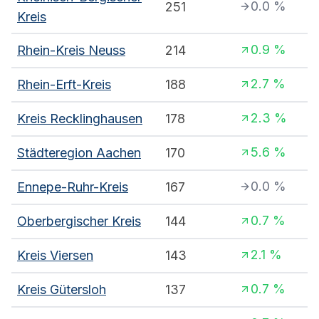
0.0
%
251
Kreis
0.9
%
Rhein-Kreis Neuss
214
2.7
%
Rhein-Erft-Kreis
188
2.3
%
Kreis Recklinghausen
178
5.6
%
Städteregion Aachen
170
0.0
%
Ennepe-Ruhr-Kreis
167
0.7
%
Oberbergischer Kreis
144
2.1
%
Kreis Viersen
143
0.7
%
Kreis Gütersloh
137