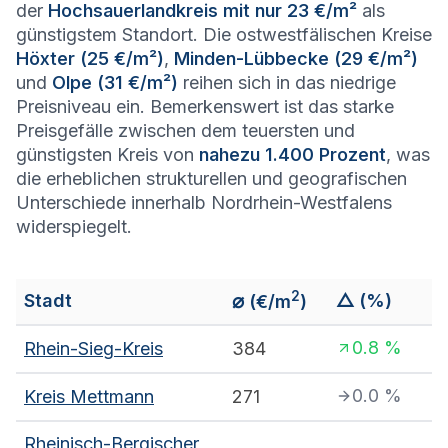
der
Hochsauerlandkreis mit nur 23 €/m²
als
günstigstem Standort. Die ostwestfälischen Kreise
Höxter (25 €/m²)
,
Minden-Lübbecke (29 €/m²)
und
Olpe (31 €/m²)
reihen sich in das niedrige
Preisniveau ein. Bemerkenswert ist das starke
Preisgefälle zwischen dem teuersten und
günstigsten Kreis von
nahezu 1.400 Prozent
, was
die erheblichen strukturellen und geografischen
Unterschiede innerhalb Nordrhein-Westfalens
widerspiegelt.
2
⌀
Stadt
△ (%)
(€/m
)
0.8
%
Rhein-Sieg-Kreis
384
0.0
%
Kreis Mettmann
271
Rheinisch-Bergischer