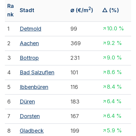
Ra
2
⌀
Stadt
(€/m
)
△ (%)
nk
10.0
%
1
Detmold
99
9.2
%
2
Aachen
369
9.0
%
3
Bottrop
231
8.6
%
4
Bad Salzuflen
101
8.4
%
5
Ibbenbüren
116
6.4
%
6
Düren
183
6.4
%
7
Dorsten
167
5.9
%
8
Gladbeck
199