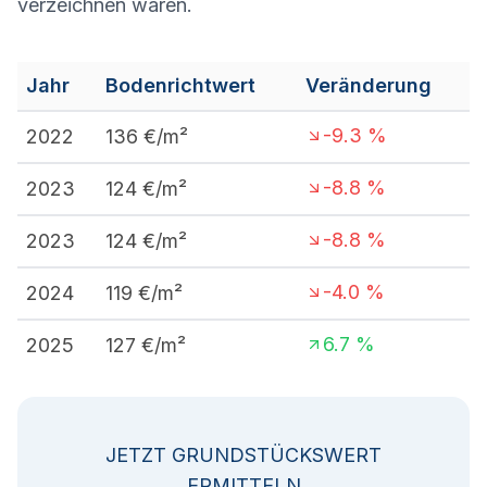
verzeichnen waren.
Jahr
Bodenrichtwert
Veränderung
-9.3
%
2022
136
€/m²
-8.8
%
2023
124
€/m²
-8.8
%
2023
124
€/m²
-4.0
%
2024
119
€/m²
6.7
%
2025
127
€/m²
JETZT GRUNDSTÜCKSWERT
ERMITTELN