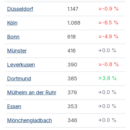
-0.9
%
Düsseldorf
1.147
-6.5
%
Köln
1.088
-4.9
%
Bonn
618
0.0
%
Münster
416
-0.8
%
Leverkusen
390
3.8
%
Dortmund
385
0.0
%
Mülheim an der Ruhr
379
0.0
%
Essen
353
0.0
%
Mönchengladbach
346