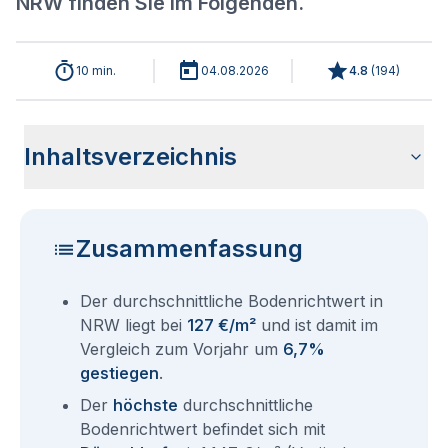
NRW finden Sie im Folgenden.
10 min.
04.08.2026
4.8
(
194
)
Inhaltsverzeichnis
Aktuelle Bodenrichtwerte in NRW 2026
Gewinner und Verlierer der neuen Bodenrichtwerte NRW
Historische Entwicklung der Bodenrichtwerte in NRW (2011-
Sind die Grundstückspreise in NRW mit den aktuellen
Grundstückpreise und Immobilienmarkt in NRW
BORIS NRW - Das zentrale
Bodenrichtwert Auskunft NRW
Bodenrichtwerte aller Städte NRWs
Aktuelle Immobilienpreise in NRW
Fragen und Antworten rund um Bodenrichtwerte NRW
2026
2026)
Bodenrichtwerten gleichzusetzen?
Bodenrichwertinformationssystem
Zusammenfassung
Der durchschnittliche Bodenrichtwert in
NRW liegt bei
127 €/m²
und ist damit im
Vergleich zum Vorjahr um
6,7%
gestiegen
.
Der
höchste
durchschnittliche
Bodenrichtwert befindet sich mit