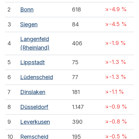
-4.9
%
2
Bonn
618
-4.5
%
3
Siegen
84
Langenfeld
-1.9
%
4
406
(Rheinland)
-1.3
%
5
Lippstadt
75
-1.3
%
6
Lüdenscheid
77
-1.1
%
7
Dinslaken
181
-0.9
%
8
Düsseldorf
1.147
-0.8
%
9
Leverkusen
390
-0.5
%
10
Remscheid
195