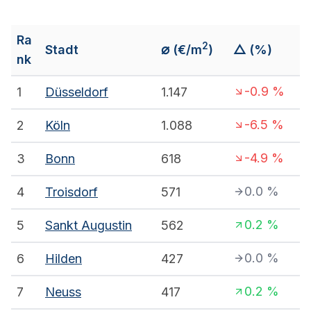
Ra
2
⌀
Stadt
(€/m
)
△ (%)
nk
-0.9
%
1
Düsseldorf
1.147
-6.5
%
2
Köln
1.088
-4.9
%
3
Bonn
618
0.0
%
4
Troisdorf
571
0.2
%
5
Sankt Augustin
562
0.0
%
6
Hilden
427
0.2
%
7
Neuss
417