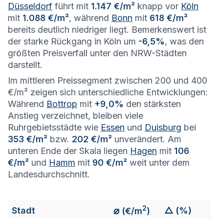
Düsseldorf
führt mit
1.147 €/m²
knapp vor
Köln
mit
1.088 €/m²
, während
Bonn
mit
618 €/m²
bereits deutlich niedriger liegt. Bemerkenswert ist
der starke Rückgang in Köln um
-6,5%
, was den
größten Preisverfall unter den NRW-Städten
darstellt.
Im mittleren Preissegment zwischen 200 und 400
€/m² zeigen sich unterschiedliche Entwicklungen:
Während
Bottrop
mit
+9,0%
den stärksten
Anstieg verzeichnet, bleiben viele
Ruhrgebietsstädte wie
Essen
und
Duisburg
bei
353 €/m²
bzw.
202 €/m²
unverändert. Am
unteren Ende der Skala liegen
Hagen
mit
106
€/m²
und
Hamm
mit
90 €/m²
weit unter dem
Landesdurchschnitt.
2
⌀
Stadt
△ (%)
(€/m
)