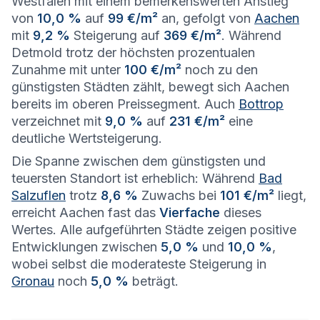
Westfalen mit einem bemerkenswerten Anstieg
von
10,0 %
auf
99 €/m²
an, gefolgt von
Aachen
mit
9,2 %
Steigerung auf
369 €/m²
. Während
Detmold trotz der höchsten prozentualen
Zunahme mit unter
100 €/m²
noch zu den
günstigsten Städten zählt, bewegt sich Aachen
bereits im oberen Preissegment. Auch
Bottrop
verzeichnet mit
9,0 %
auf
231 €/m²
eine
deutliche Wertsteigerung.
Die Spanne zwischen dem günstigsten und
teuersten Standort ist erheblich: Während
Bad
Salzuflen
trotz
8,6 %
Zuwachs bei
101 €/m²
liegt,
erreicht Aachen fast das
Vierfache
dieses
Wertes. Alle aufgeführten Städte zeigen positive
Entwicklungen zwischen
5,0 %
und
10,0 %
,
wobei selbst die moderateste Steigerung in
Gronau
noch
5,0 %
beträgt.