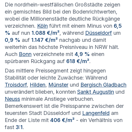
Die nordrhein-westfälischen Großstädte zeigen
ein gemischtes Bild bei den Bodenrichtwerten,
wobei die Millionenstädte deutliche Rückgänge
verzeichnen.
Köln
führt mit einem Minus von
6,5
%
auf nun
1.088 €/m²
, während
Düsseldorf
um
0,9 %
auf
1.147 €/m²
nachgab und damit
weiterhin das höchste Preisniveau in NRW hält.
Auch
Bonn
verzeichnete mit
4,9 %
einen
spürbaren Rückgang auf
618 €/m²
.
Das mittlere Preissegment zeigt hingegen
Stabilität oder leichte Zuwächse: Während
Troisdorf
,
Hilden
,
Münster
und
Bergisch Gladbach
unverändert blieben, konnten
Sankt Augustin
und
Neuss
minimale Anstiege verbuchen.
Bemerkenswert ist die Preisspanne zwischen der
teuersten Stadt Düsseldorf und
Langenfeld
am
Ende der Liste mit
406 €/m²
- ein Verhältnis von
fast
3:1
.