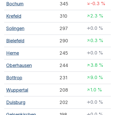
-0.3
%
Bochum
345
2.3
%
Krefeld
310
0.0
%
Solingen
297
0.3
%
Bielefeld
290
0.0
%
Herne
245
3.8
%
Oberhausen
244
9.0
%
Bottrop
231
1.0
%
Wuppertal
208
0.0
%
Duisburg
202
0.0
%
Gelsenkirchen
198