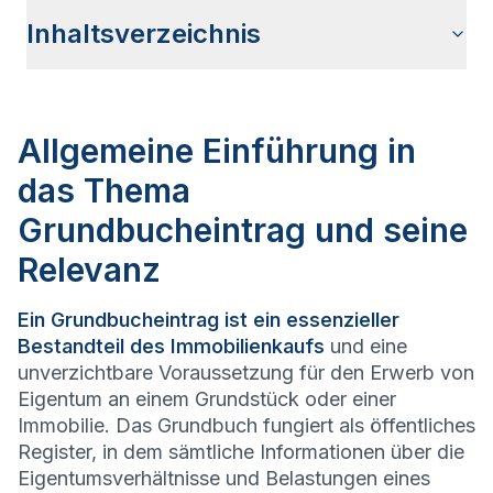
Inhaltsverzeichnis
Allgemeine Einführung in das Thema Grundbucheintrag und
Was ist ein Grundbucheintrag und welche Bedeutung hat er?
Wie ist das Grundbuch aufgebaut und was beinhaltet es?
Wer kann einen Grundbucheintrag vornehmen lassen und
Welche Kosten entstehen bei einem Grundbucheintrag und
Wie lange dauert ein Grundbucheintrag und welche
Welche Arten von Änderungen können im Grundbuch
Wie kann man Einsicht in das Grundbuch nehmen und
Fazit
Häufige Fragen zum Thema Grundbucheintrag
seine Relevanz
wie läuft der Prozess ab?
wer trägt sie?
Faktoren beeinflussen die Bearbeitungszeit?
vorgenommen werden?
welche Voraussetzungen gibt es dafür?
Allgemeine Einführung in
das Thema
Grundbucheintrag und seine
Relevanz
Ein Grundbucheintrag ist ein essenzieller
Bestandteil des Immobilienkaufs
und eine
unverzichtbare Voraussetzung für den Erwerb von
Eigentum an einem Grundstück oder einer
Immobilie. Das Grundbuch fungiert als öffentliches
Register, in dem sämtliche Informationen über die
Eigentumsverhältnisse und Belastungen eines