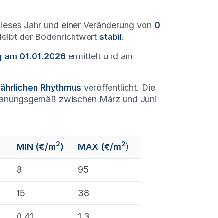
ieses Jahr und einer Veränderung von
0
bleibt der Bodenrichtwert
stabil
.
g am 01.01.2026
ermittelt und am
jährlichen Rhythmus
veröffentlicht. Die
lanungsgemäß zwischen März und Juni
2
2
MIN (€/m
)
MAX (€/m
)
%
8
95
15
38
0,41
1,3