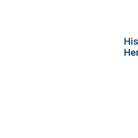
His
He