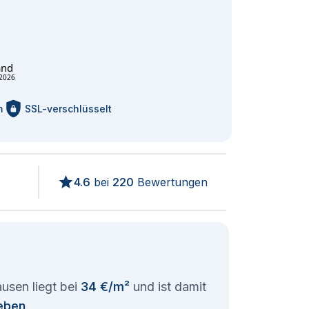
and
2026
m
SSL-verschlüsselt
4.6
bei
220
Bewertungen
usen liegt bei
34 €/m²
und ist damit
ieben
.