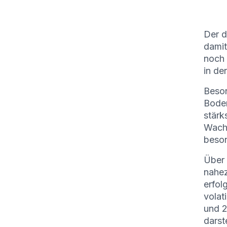
Der d
dami
noch 
in de
Beson
Bode
stärk
Wachs
beson
Über 
nahez
erfol
volat
und 2
darste