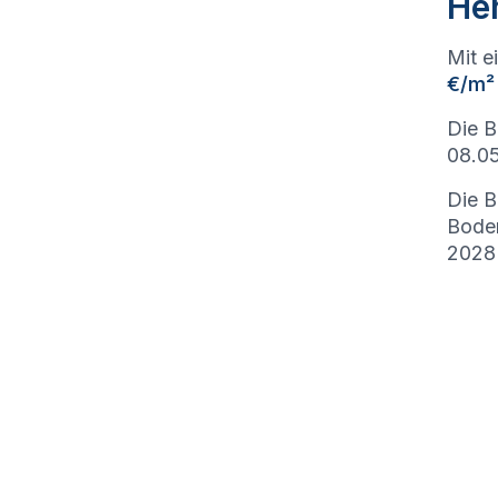
He
Mit e
€/m²
Die B
08.05
Die B
Bode
2028