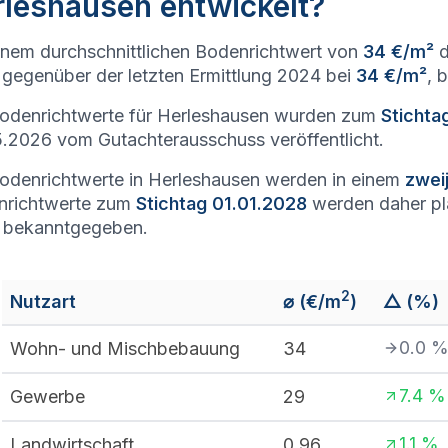
rleshausen entwickelt?
inem durchschnittlichen Bodenrichtwert von
34 €/m²
d
gegenüber der letzten Ermittlung 2024 bei
34 €/m²
, 
odenrichtwerte für Herleshausen wurden zum
Stichta
.2026 vom Gutachterausschuss veröffentlicht.
odenrichtwerte in Herleshausen werden in einem
zwei
nrichtwerte zum
Stichtag 01.01.2028
werden daher p
 bekanntgegeben.
2
Nutzart
⌀ (€/m
)
△ (%)
0.0
Wohn- und Mischbebauung
34
7.4
%
Gewerbe
29
1.1
%
Landwirtschaft
0,96