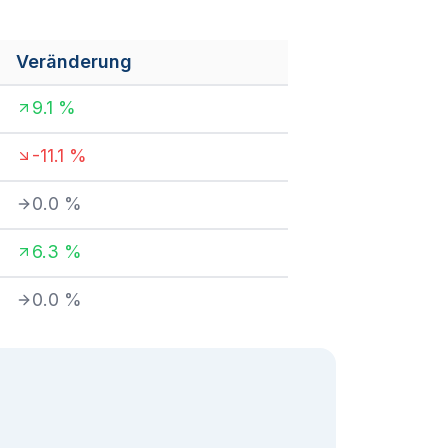
Veränderung
9.1
%
-11.1
%
0.0
%
6.3
%
0.0
%