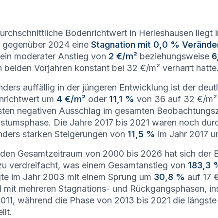
urchschnittliche Bodenrichtwert in Herleshausen liegt
t gegenüber 2024 eine
Stagnation mit 0,0 % Verände
ein moderater Anstieg von
2 €/m²
beziehungsweise
6
n beiden Vorjahren konstant bei 32 €/m² verharrt hatte
ders auffällig in der jüngeren Entwicklung ist der deut
nrichtwert um
4 €/m²
oder
11,1 %
von 36 auf 32 €/m² 
sten negativen Ausschlag im gesamten Beobachtungsz
tumsphase. Die Jahre 2017 bis 2021 waren noch durch
ders starken Steigerungen von
11,5 %
im Jahr 2017 
den Gesamtzeitraum von 2000 bis 2026 hat sich der 
u verdreifacht, was einem Gesamtanstieg von
183,3 
gte im Jahr 2003 mit einem Sprung um
30,8 %
auf 17 €
il mit mehreren Stagnations- und Rückgangsphasen, i
011, während die Phase von 2013 bis 2021 die längste
llt.