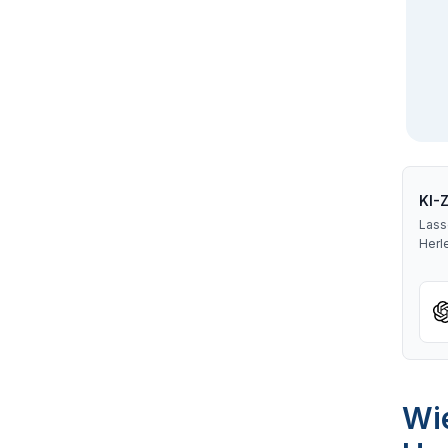
KI-
Lass
Herl
Wie