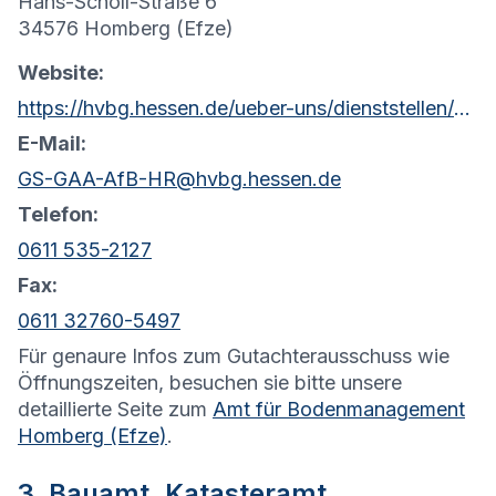
Hans-Scholl-Straße 6
34576 Homberg (Efze)
Website:
https://hvbg.hessen.de/ueber-uns/dienststellen/amt-fuer-bodenmanagement-homberg-efze
E-Mail:
GS-GAA-AfB-HR@hvbg.hessen.de
Telefon:
0611 535-2127
Fax:
0611 32760-5497
Für genaure Infos zum Gutachterausschuss wie
Öffnungszeiten, besuchen sie bitte unsere
detaillierte Seite zum
Amt für Bodenmanagement
Homberg (Efze)
.
3. Bauamt, Katasteramt,