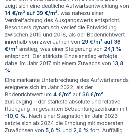
zeigt sich eine deutliche Aufwärtsentwicklung von
14 €/m² auf 39 €/m²
, was nahezu einer
Verdreifachung des Ausgangswerts entspricht.
Besonders dynamisch verlief die Entwicklung
zwischen 2016 und 2018, als der Bodenrichtwert
innerhalb von zwei Jahren von
29 €/m² auf 36
€/m²
anstieg, was einer Steigerung von
24,1 %
entspricht. Der stärkste Einzelanstieg erfolgte
dabei im Jahr 2017 mit einem Zuwachs von
13,8
%
.
Eine markante Unterbrechung des Aufwärtstrends
ereignete sich im Jahr 2022, als der
Bodenrichtwert um
4 €/m²
auf
36 €/m²
zurückging – der stärkste absolute und relative
Rückgang im gesamten Betrachtungszeitraum mit
-10,0 %
. Nach einer Stagnation im Jahr 2023
setzte sich ab 2024 die Erholung mit moderaten
Zuwächsen von
5,6 %
und
2,6 %
fort. Auffällig