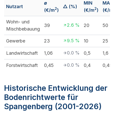
⌀
MIN
MAX
Nutzart
△ (%)
2
2
(€/m
)
(€/m
)
(€/m
Wohn- und
2.6
%
39
20
50
Mischbebauung
9.5
%
Gewerbe
23
10
25
0.0
%
Landwirtschaft
1,06
0,5
1,6
0.0
%
Forstwirtschaft
0,45
0,4
0,45
Historische Entwicklung der
Bodenrichtwerte für
Spangenberg (2001-2026)