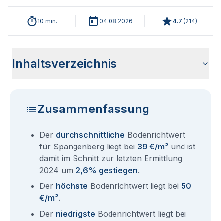
10 min.
04.08.2026
4.7
(
214
)
Inhaltsverzeichnis
Wie haben sich die Bodenrichtwerte in 2026 für
Historische Entwicklung der Bodenrichtwerte für
Bodenrichtwerte benachbarter Städte
Sind die Grundstückspreise in Spangenberg mit den
Wie erhalte ich den Bodenrichtwert für mein Grundstück in
Aktuelle Immobilienpreise in Spangenberg
Fragen und Antworten rund um Bodenrichtwerte
Spangenberg entwickelt?
Spangenberg (2001-2026)
aktuellen Bodenrichtwerten gleichzusetzen?
Spangenberg?
Spangenberg
Zusammenfassung
Der
durchschnittliche
Bodenrichtwert
für Spangenberg liegt bei
39 €/m²
und ist
damit im Schnitt zur letzten Ermittlung
2024 um
2,6% gestiegen
.
Der
höchste
Bodenrichtwert liegt bei
50
€/m²
.
Der
niedrigste
Bodenrichtwert liegt bei