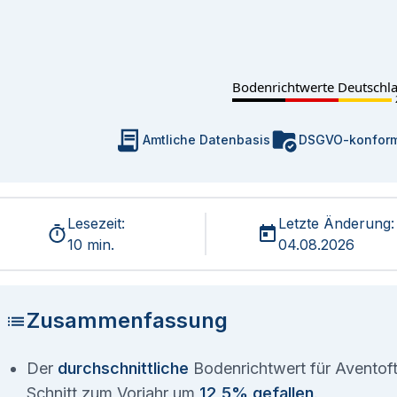
Bodenrichtwerte Deutschl
Amtliche Datenbasis
DSGVO-konfor
Lesezeit:
Letzte Änderung:
10 min.
04.08.2026
Zusammenfassung
Der
durchschnittliche
Bodenrichtwert für Aventoft
Schnitt zum Vorjahr um
12,5% gefallen
.