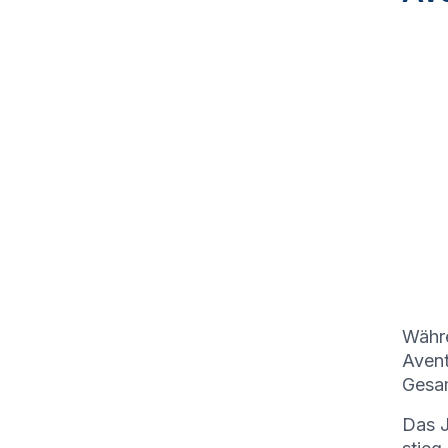
Währe
Avent
Gesam
Das J