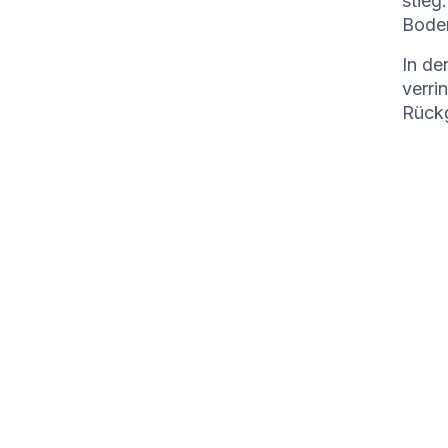
stieg
Boden
In de
verri
Rückg