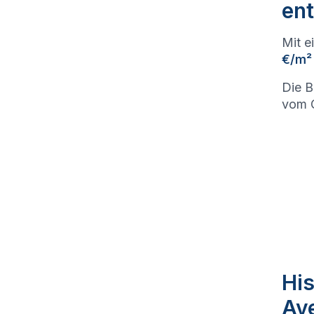
ent
Mit e
€/m²
Die B
vom G
His
Av