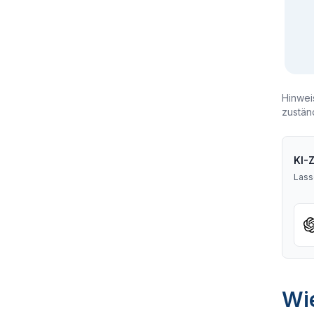
Hinwei
zustän
KI-
Lass
Wie