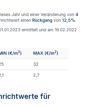
ieses Jahr und einer Veränderung von
4
enrichtwert einen
Rückgang
von
12,5%
.
01.01.2023 ermittelt und am 16.02.2022
2
2
MIN (€/m
)
MAX (€/m
)
25
32
2,1
2,7
nrichtwerte für