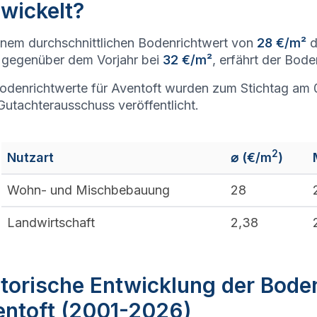
wickelt?
inem durchschnittlichen Bodenrichtwert von
28 €/m²
d
gegenüber dem Vorjahr bei
32 €/m²
, erfährt der Bod
odenrichtwerte für Aventoft wurden zum Stichtag am 
utachterausschuss veröffentlicht.
2
Nutzart
⌀ (€/m
)
Wohn- und Mischbebauung
28
Landwirtschaft
2,38
torische Entwicklung der Bode
entoft (2001-2026)