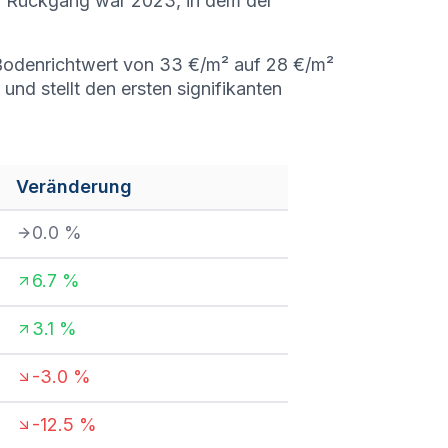
n Rückgang war 2023, in dem der
r Bodenrichtwert von 33 €/m² auf 28 €/m²
nd stellt den ersten signifikanten
Veränderung
0.0
%
6.7
%
3.1
%
-3.0
%
-12.5
%