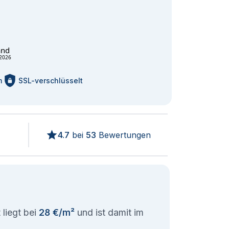
and
2026
m
SSL-verschlüsselt
4.7
bei
53
Bewertungen
 liegt bei
28 €/m²
und ist damit im