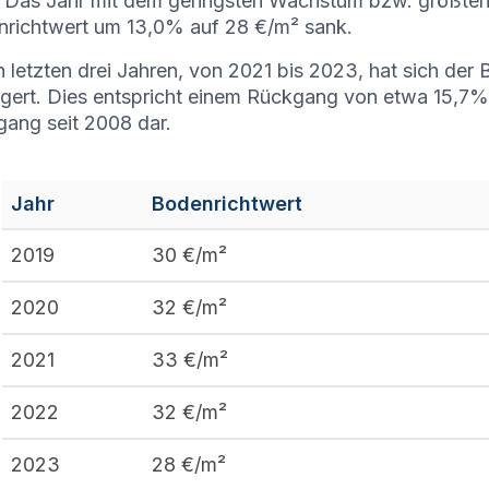
. Das Jahr mit dem geringsten Wachstum bzw. größte
richtwert um 13,0% auf 28 €/m² sank.
n letzten drei Jahren, von 2021 bis 2023, hat sich de
ngert. Dies entspricht einem Rückgang von etwa 15,7% u
ang seit 2008 dar.
Jahr
Bodenrichtwert
2019
30
€/m²
2020
32
€/m²
2021
33
€/m²
2022
32
€/m²
2023
28
€/m²