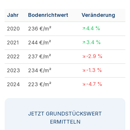
Jahr
Bodenrichtwert
Veränderung
4.4
%
2020
236
€/m²
3.4
%
2021
244
€/m²
-2.9
%
2022
237
€/m²
-1.3
%
2023
234
€/m²
-4.7
%
2024
223
€/m²
JETZT GRUNDSTÜCKSWERT
ERMITTELN