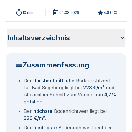
10 min.
04.08.2026
4.8
(
93
)
Inhaltsverzeichnis
Wie haben sich die Bodenrichtwerte in 2026 für Bad
Historische Entwicklung der Bodenrichtwerte für Bad
Bodenrichtwerte benachbarter Städte
Sind die Grundstückspreise in Bad Segeberg mit den
Wie erhalte ich den Bodenrichtwert für mein Grundstück in
Fragen und Antworten rund um Bodenrichtwerte Bad
Segeberg entwickelt?
Segeberg (2001-2026)
aktuellen Bodenrichtwerten gleichzusetzen?
Bad Segeberg?
Segeberg
Zusammenfassung
Der
durchschnittliche
Bodenrichtwert
für Bad Segeberg liegt bei
223 €/m²
und
ist damit im Schnitt zum Vorjahr um
4,7%
gefallen
.
Der
höchste
Bodenrichtwert liegt bei
320 €/m²
.
Der
niedrigste
Bodenrichtwert liegt bei