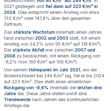
Bodenrichtwert
von 90 €/m² auf 244 €/m²
in
2021 gestiegen und
fiel dann auf 223 €/m² in
2024
. Dies entspricht einem Anstieg von etwa
133 €/m² oder 147,8% über den gesamten
Zeitraum.
Das
stärkste Wachstum
innerhalb eines Jahres
fand zwischen
2002 und 2003
statt, mit einem
Anstieg von 24,2% (von 95 €/m² auf 118 €/m²).
Der
stärkste Abfall
war zwischen
2007 und
2008
zu beobachten, mit einem Rückgang von
-6,2% (von 160 €/m² auf 150 €/m²).
Von seinem
Höhepunkt im Jahr 2021
, wo der
Bodenrichtwert bei 244 €/m² lag, fiel er bis 2024
auf 223 €/m². Dies stellt einen erheblichen
Rückgang von -8,6%
innerhalb der
letzten drei
Jahre
dar. Diese Jahre stellen somit eine
Trendwende
nach Jahren des kontinuierlichen
Anstiegs dar.