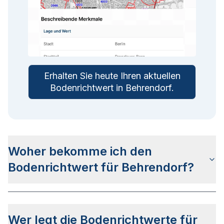
Erhalten Sie heute Ihren aktuellen
Bodenrichtwert in
Behrendorf
.
Woher bekomme ich den
Bodenrichtwert für Behrendorf?
Die Bodenrichtwerte für Behrendorf erhalten Sie
u.a. auf dieser Webseite in den jeweiligen
Wer legt die Bodenrichtwerte für
Stadtteilseiten. Alternativ können Sie bei BORIS