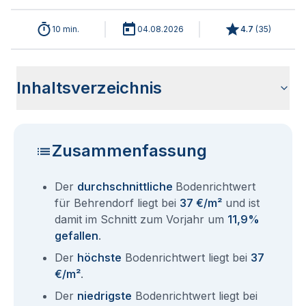
10 min.
04.08.2026
4.7
(
35
)
Inhaltsverzeichnis
Wie haben sich die Bodenrichtwerte in 2026 für Behrendorf
Historische Entwicklung der Bodenrichtwerte für Behrendorf
Bodenrichtwerte benachbarter Städte
Sind die Grundstückspreise in Behrendorf mit den aktuellen
Wie erhalte ich den Bodenrichtwert für mein Grundstück in
Fragen und Antworten rund um Bodenrichtwerte Behrendorf
entwickelt?
(2001-2026)
Bodenrichtwerten gleichzusetzen?
Behrendorf?
Zusammenfassung
Der
durchschnittliche
Bodenrichtwert
für Behrendorf liegt bei
37 €/m²
und ist
damit im Schnitt zum Vorjahr um
11,9%
gefallen
.
Der
höchste
Bodenrichtwert liegt bei
37
€/m²
.
Der
niedrigste
Bodenrichtwert liegt bei