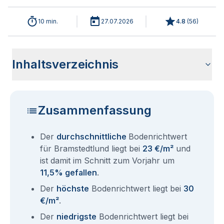
10 min.
27.07.2026
4.8
(
56
)
Inhaltsverzeichnis
Wie haben sich die Bodenrichtwerte in 2026 für
Historische Entwicklung der Bodenrichtwerte für
Bodenrichtwerte benachbarter Städte
Sind die Grundstückspreise in Bramstedtlund mit den
Wie erhalte ich den Bodenrichtwert für mein Grundstück in
Fragen und Antworten rund um Bodenrichtwerte
Bramstedtlund entwickelt?
Bramstedtlund (2001-2026)
aktuellen Bodenrichtwerten gleichzusetzen?
Bramstedtlund?
Bramstedtlund
Zusammenfassung
Der
durchschnittliche
Bodenrichtwert
für Bramstedtlund liegt bei
23 €/m²
und
ist damit im Schnitt zum Vorjahr um
11,5% gefallen
.
Der
höchste
Bodenrichtwert liegt bei
30
€/m²
.
Der
niedrigste
Bodenrichtwert liegt bei