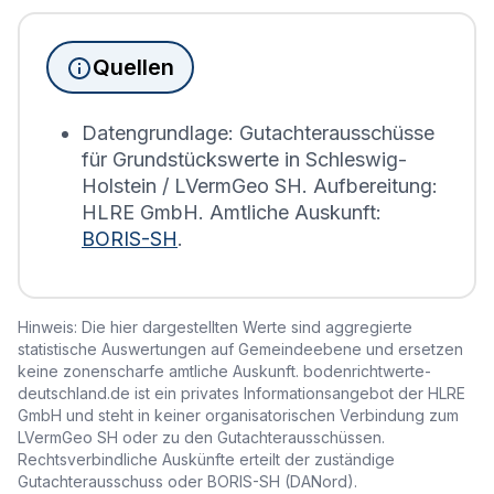
Immobilien, die sich in Bramstedtlund befinden,
wird die Grundsteuererklärung auf Basis des
Quellen
Bodenrichtwerts des entsprechenden Jahres
erstellt.
Datengrundlage: Gutachterausschüsse
für Grundstückswerte in Schleswig-
Holstein / LVermGeo SH. Aufbereitung:
HLRE GmbH. Amtliche Auskunft:
BORIS-SH
.
Hinweis: Die hier dargestellten Werte sind aggregierte
statistische Auswertungen auf Gemeindeebene und ersetzen
keine zonenscharfe amtliche Auskunft. bodenrichtwerte-
deutschland.de ist ein privates Informationsangebot der HLRE
GmbH und steht in keiner organisatorischen Verbindung zum
LVermGeo SH oder zu den Gutachterausschüssen.
Rechtsverbindliche Auskünfte erteilt der zuständige
Gutachterausschuss oder BORIS-SH (DANord).