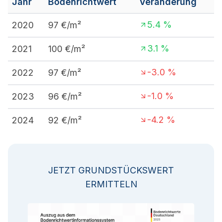
Jahr
Bodenrichtwert
Veränderung
5.4
%
2020
97
€/m²
3.1
%
2021
100
€/m²
-3.0
%
2022
97
€/m²
-1.0
%
2023
96
€/m²
-4.2
%
2024
92
€/m²
JETZT GRUNDSTÜCKSWERT
ERMITTELN