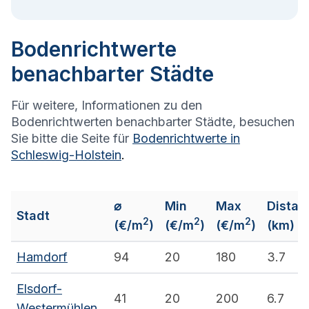
Bodenrichtwerte
benachbarter Städte
Für weitere, Informationen zu den
Bodenrichtwerten benachbarter Städte, besuchen
Sie bitte die Seite für
Bodenrichtwerte in
Schleswig-Holstein
.
⌀
Min
Max
Distan
Stadt
2
2
2
(€/m
)
(€/m
)
(€/m
)
(km)
Hamdorf
94
20
180
3.7
Elsdorf-
41
20
200
6.7
Westermühlen