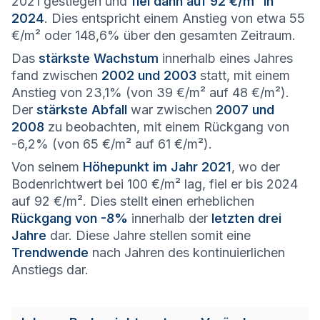
2021 gestiegen und
fiel dann auf 92 €/m² in
2024
. Dies entspricht einem Anstieg von etwa 55
€/m² oder 148,6% über den gesamten Zeitraum.
Das
stärkste Wachstum
innerhalb eines Jahres
fand zwischen
2002 und 2003
statt, mit einem
Anstieg von 23,1% (von 39 €/m² auf 48 €/m²).
Der
stärkste Abfall
war zwischen
2007 und
2008
zu beobachten, mit einem Rückgang von
-6,2% (von 65 €/m² auf 61 €/m²).
Von seinem
Höhepunkt im Jahr 2021
, wo der
Bodenrichtwert bei 100 €/m² lag, fiel er bis 2024
auf 92 €/m². Dies stellt einen erheblichen
Rückgang von -8%
innerhalb der
letzten drei
Jahre
dar. Diese Jahre stellen somit eine
Trendwende
nach Jahren des kontinuierlichen
Anstiegs dar.