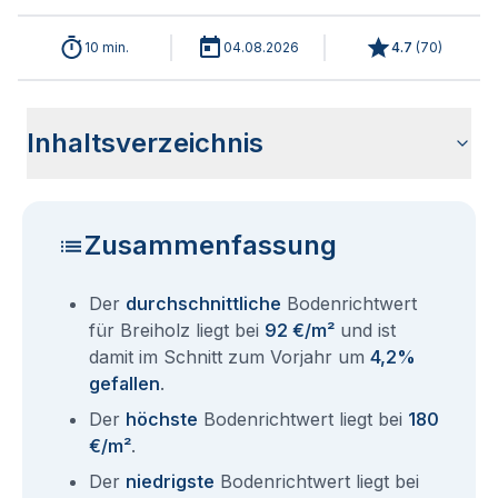
10 min.
04.08.2026
4.7
(
70
)
Inhaltsverzeichnis
Wie haben sich die Bodenrichtwerte in 2026 für Breiholz
Historische Entwicklung der Bodenrichtwerte für Breiholz
Bodenrichtwerte benachbarter Städte
Sind die Grundstückspreise in Breiholz mit den aktuellen
Wie erhalte ich den Bodenrichtwert für mein Grundstück in
Fragen und Antworten rund um Bodenrichtwerte Breiholz
entwickelt?
(2001-2026)
Bodenrichtwerten gleichzusetzen?
Breiholz?
Zusammenfassung
Der
durchschnittliche
Bodenrichtwert
für Breiholz liegt bei
92 €/m²
und ist
damit im Schnitt zum Vorjahr um
4,2%
gefallen
.
Der
höchste
Bodenrichtwert liegt bei
180
€/m²
.
Der
niedrigste
Bodenrichtwert liegt bei