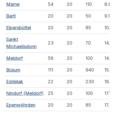
Marne
54
20
110
8.8
Barlt
20
20
50
9.1
Elpersbüttel
20
20
85
10.5
Sankt
23
20
70
14.3
Michaelisdonn
Meldorf
56
20
100
14.8
Büsum
111
20
940
15.4
Eddelak
22
20
230
16.5
Nindorf (Meldorf)
25
20
100
17.1
Epenwöhrden
20
20
85
17.3