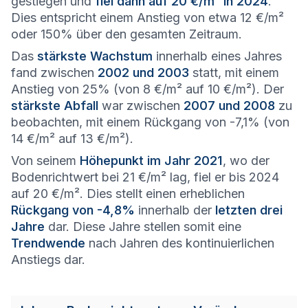
gestiegen und
fiel dann auf 20 €/m² in 2024
.
Dies entspricht einem Anstieg von etwa 12 €/m²
oder 150% über den gesamten Zeitraum.
Das
stärkste Wachstum
innerhalb eines Jahres
fand zwischen
2002 und 2003
statt, mit einem
Anstieg von 25% (von 8 €/m² auf 10 €/m²). Der
stärkste Abfall
war zwischen
2007 und 2008
zu
beobachten, mit einem Rückgang von -7,1% (von
14 €/m² auf 13 €/m²).
Von seinem
Höhepunkt im Jahr 2021
, wo der
Bodenrichtwert bei 21 €/m² lag, fiel er bis 2024
auf 20 €/m². Dies stellt einen erheblichen
Rückgang von -4,8%
innerhalb der
letzten drei
Jahre
dar. Diese Jahre stellen somit eine
Trendwende
nach Jahren des kontinuierlichen
Anstiegs dar.