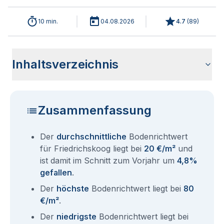
10 min.
04.08.2026
4.7
(
89
)
Inhaltsverzeichnis
Wie haben sich die Bodenrichtwerte in 2026 für
Historische Entwicklung der Bodenrichtwerte für
Bodenrichtwerte benachbarter Städte
Sind die Grundstückspreise in Friedrichskoog mit den
Wie erhalte ich den Bodenrichtwert für mein Grundstück in
Fragen und Antworten rund um Bodenrichtwerte
Friedrichskoog entwickelt?
Friedrichskoog (2001-2026)
aktuellen Bodenrichtwerten gleichzusetzen?
Friedrichskoog?
Friedrichskoog
Zusammenfassung
Der
durchschnittliche
Bodenrichtwert
für Friedrichskoog liegt bei
20 €/m²
und
ist damit im Schnitt zum Vorjahr um
4,8%
gefallen
.
Der
höchste
Bodenrichtwert liegt bei
80
€/m²
.
Der
niedrigste
Bodenrichtwert liegt bei