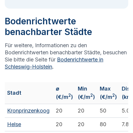
Bodenrichtwerte
benachbarter Städte
Für weitere, Informationen zu den
Bodenrichtwerten benachbarter Städte, besuchen
Sie bitte die Seite für
Bodenrichtwerte in
Schleswig-Holstein
.
⌀
Min
Max
Dis
Stadt
2
2
2
(€/m
)
(€/m
)
(€/m
)
(km
Kronprinzenkoog
20
20
50
5.0
Helse
20
20
80
7.8