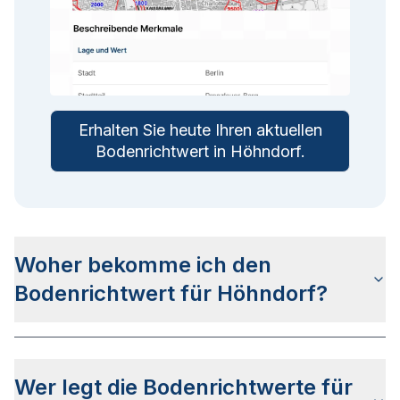
Erhalten Sie heute Ihren aktuellen
Bodenrichtwert in
Höhndorf
.
Woher bekomme ich den
Bodenrichtwert für Höhndorf?
Die Bodenrichtwerte für Höhndorf erhalten Sie
u.a. auf dieser Webseite in den jeweiligen
Wer legt die Bodenrichtwerte für
Stadtteilseiten. Alternativ können Sie bei BORIS