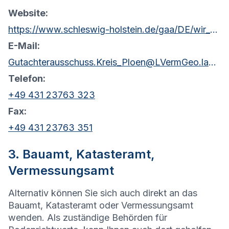
Website:
https://www.schleswig-holstein.de/gaa/DE/wir_ueber_uns/Gutachterausschuesse/gaPloen.html?nn=c0d62a00-d1ee-4d76-b61a-4d55e31f453c
E-Mail:
Gutachterausschuss.Kreis_Ploen@LVermGeo.landsh.de
Telefon:
+49 431 23763 323
Fax:
+49 431 23763 351
3. Bauamt, Katasteramt,
Vermessungsamt
Alternativ können Sie sich auch direkt an das
Bauamt, Katasteramt oder Vermessungsamt
wenden. Als zuständige Behörden für