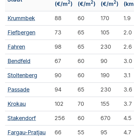
2
2
2
(€/m
)
(€/m
)
(€/m
)
(km)
Krummbek
88
60
170
1.9
Fiefbergen
73
65
105
2.0
Fahren
98
65
230
2.6
Bendfeld
67
60
90
3.0
Stoltenberg
90
60
190
3.1
Passade
94
65
230
3.6
Krokau
102
70
155
3.7
Stakendorf
256
60
670
4.5
Fargau-Pratjau
66
55
95
4.7