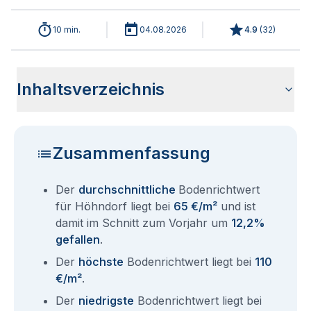
10 min.
04.08.2026
4.9
(
32
)
Inhaltsverzeichnis
Wie haben sich die Bodenrichtwerte in 2026 für Höhndorf
Historische Entwicklung der Bodenrichtwerte für Höhndorf
Bodenrichtwerte benachbarter Städte
Sind die Grundstückspreise in Höhndorf mit den aktuellen
Wie erhalte ich den Bodenrichtwert für mein Grundstück in
Fragen und Antworten rund um Bodenrichtwerte Höhndorf
entwickelt?
(2001-2026)
Bodenrichtwerten gleichzusetzen?
Höhndorf?
Zusammenfassung
Der
durchschnittliche
Bodenrichtwert
für Höhndorf liegt bei
65 €/m²
und ist
damit im Schnitt zum Vorjahr um
12,2%
gefallen
.
Der
höchste
Bodenrichtwert liegt bei
110
€/m²
.
Der
niedrigste
Bodenrichtwert liegt bei