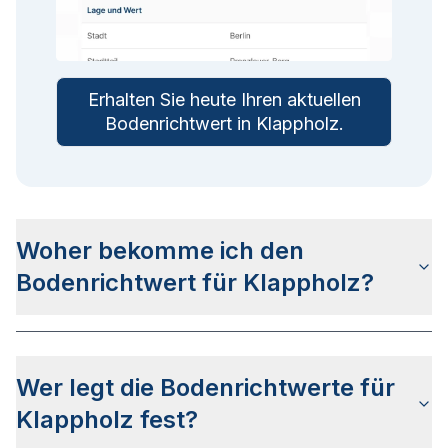
Erhalten Sie heute Ihren aktuellen
Bodenrichtwert in
Klappholz
.
Woher bekomme ich den
Bodenrichtwert für Klappholz?
Die Bodenrichtwerte für Klappholz erhalten Sie
u.a. auf dieser Webseite in den jeweiligen
Wer legt die Bodenrichtwerte für
Stadtteilseiten. Alternativ können Sie bei BORIS
Schleswig-Holstein nach Ihrer Adresse suchen
Klappholz fest?
bzw. beim Gutachterausschuss für