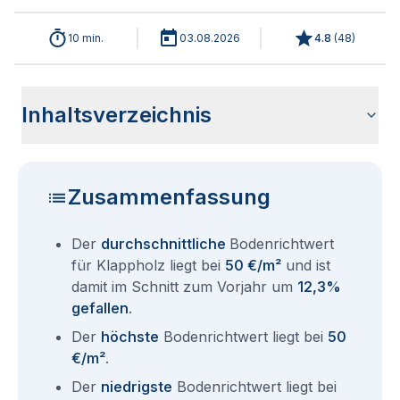
10 min.
03.08.2026
4.8
(
48
)
Inhaltsverzeichnis
Wie haben sich die Bodenrichtwerte in 2026 für Klappholz
Historische Entwicklung der Bodenrichtwerte für Klappholz
Bodenrichtwerte benachbarter Städte
Sind die Grundstückspreise in Klappholz mit den aktuellen
Wie erhalte ich den Bodenrichtwert für mein Grundstück in
Fragen und Antworten rund um Bodenrichtwerte Klappholz
entwickelt?
(2001-2026)
Bodenrichtwerten gleichzusetzen?
Klappholz?
Zusammenfassung
Der
durchschnittliche
Bodenrichtwert
für Klappholz liegt bei
50 €/m²
und ist
damit im Schnitt zum Vorjahr um
12,3%
gefallen
.
Der
höchste
Bodenrichtwert liegt bei
50
€/m²
.
Der
niedrigste
Bodenrichtwert liegt bei