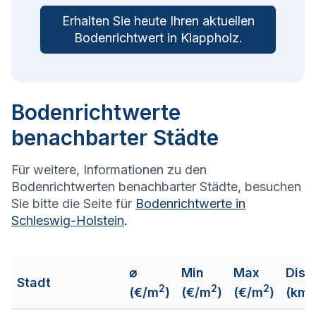
Erhalten Sie heute Ihren aktuellen
Bodenrichtwert in
Klappholz
.
Bodenrichtwerte
benachbarter Städte
Für weitere, Informationen zu den
Bodenrichtwerten benachbarter Städte, besuchen
Sie bitte die Seite für
Bodenrichtwerte in
Schleswig-Holstein
.
⌀
Min
Max
Dist
Stadt
2
2
2
(€/m
)
(€/m
)
(€/m
)
(km)