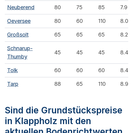
Neuberend
80
75
85
7.9
Oeversee
80
60
110
8.0
Großsolt
65
65
65
8.2
Schnarup-
45
45
45
8.4
Thumby
Tolk
60
60
60
8.4
Tarp
88
65
110
8.9
Sind die Grundstückspreise
in Klappholz mit den
aktuellen Bodenrichtwerten