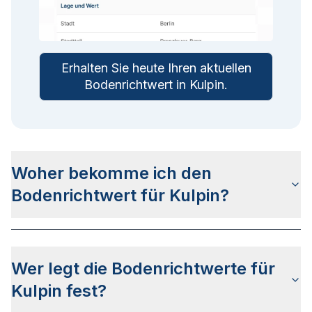
Erhalten Sie heute Ihren aktuellen
Bodenrichtwert in
Kulpin
.
Woher bekomme ich den
Bodenrichtwert für Kulpin?
Die Bodenrichtwerte für Kulpin erhalten Sie u.a.
auf dieser Webseite
in den jeweiligen Stadt- und
Wer legt die Bodenrichtwerte für
Stadtteilseiten. Alternativ können Sie bei
BORIS
Schleswig-Holstein
nach Ihrer Adresse suchen
Kulpin fest?
bzw. beim Gutachterausschuss für