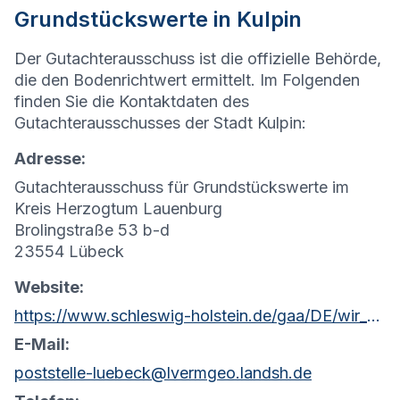
Grundstückswerte in Kulpin
Der Gutachterausschuss ist die offizielle Behörde,
die den Bodenrichtwert ermittelt. Im Folgenden
finden Sie die Kontaktdaten des
Gutachterausschusses der Stadt Kulpin:
Adresse:
Gutachterausschuss für Grundstückswerte im
Kreis Herzogtum Lauenburg
Brolingstraße 53 b-d
23554 Lübeck
Website:
https://www.schleswig-holstein.de/gaa/DE/wir_ueber_uns/Gutachterausschuesse/gaHzgtLauenburg.html?nn=c0d62a00-d1ee-4d76-b61a-4d55e31f453c
E-Mail:
poststelle-luebeck@lvermgeo.landsh.de