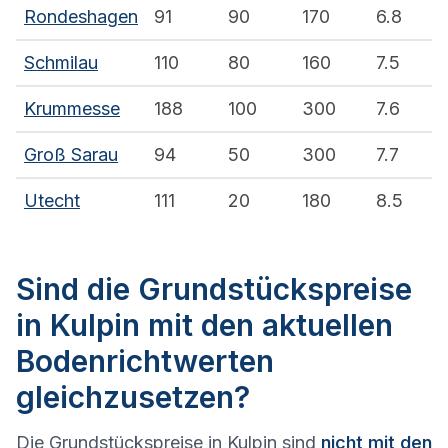
Rondeshagen
91
90
170
6.8
Schmilau
110
80
160
7.5
Krummesse
188
100
300
7.6
Groß Sarau
94
50
300
7.7
Utecht
111
20
180
8.5
Sind die Grundstückspreise
in Kulpin mit den aktuellen
Bodenrichtwerten
gleichzusetzen?
Die Grundstückspreise in Kulpin sind
nicht mit den