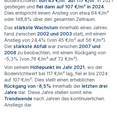
Bodenrichtwert
von 43 €/m² auf 117 €/m²
in 2021
gestiegen und
fiel dann auf 107 €/m² in 2024
.
Dies entspricht einem Anstieg von etwa 64 €/m²
oder 148,8% über den gesamten Zeitraum.
Das
stärkste Wachstum
innerhalb eines Jahres
fand zwischen
2002 und 2003
statt, mit einem
Anstieg von 24,4% (von 45 €/m² auf 56 €/m²).
Der
stärkste Abfall
war zwischen
2007 und
2008
zu beobachten, mit einem Rückgang von
-5,3% (von 76 €/m² auf 72 €/m²).
Von seinem
Höhepunkt im Jahr 2021
, wo der
Bodenrichtwert bei 117 €/m² lag, fiel er bis 2024
auf 107 €/m². Dies stellt einen erheblichen
Rückgang von -8,5%
innerhalb der
letzten drei
Jahre
dar. Diese Jahre stellen somit eine
Trendwende
nach Jahren des kontinuierlichen
Anstiegs dar.