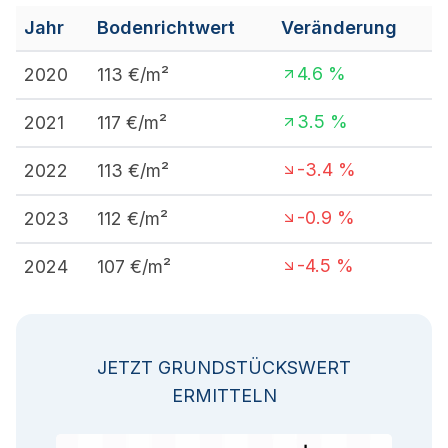
Jahr
Bodenrichtwert
Veränderung
4.6
%
2020
113
€/m²
3.5
%
2021
117
€/m²
-3.4
%
2022
113
€/m²
-0.9
%
2023
112
€/m²
-4.5
%
2024
107
€/m²
JETZT GRUNDSTÜCKSWERT
ERMITTELN