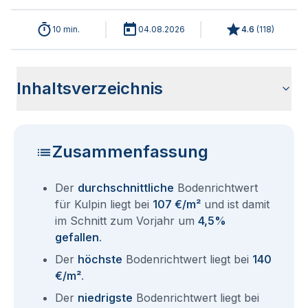
10 min.
04.08.2026
4.6
(
118
)
Inhaltsverzeichnis
Wie haben sich die Bodenrichtwerte in 2026 für Kulpin
Historische Entwicklung der Bodenrichtwerte für Kulpin
Bodenrichtwerte benachbarter Städte
Sind die Grundstückspreise in Kulpin mit den aktuellen
Wie erhalte ich den Bodenrichtwert für mein Grundstück in
Fragen und Antworten rund um Bodenrichtwerte Kulpin
entwickelt?
(2001-2026)
Bodenrichtwerten gleichzusetzen?
Kulpin?
Zusammenfassung
Der
durchschnittliche
Bodenrichtwert
für Kulpin liegt bei
107 €/m²
und ist damit
im Schnitt zum Vorjahr um
4,5%
gefallen
.
Der
höchste
Bodenrichtwert liegt bei
140
€/m²
.
Der
niedrigste
Bodenrichtwert liegt bei