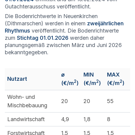
Gutachterausschuss veröffentlicht.
Die Bodenrichtwerte in Neuenkirchen
(Dithmarschen) werden in einem
zweijährlichen
Rhythmus
veröffentlicht. Die Bodenrichtwerte
zum
Stichtag 01.01.2026
werden daher
planungsgemäß zwischen März und Juni 2026
bekanntgegeben.
⌀
MIN
MAX
Nutzart
2
2
2
(€/m
)
(€/m
)
(€/m
)
Wohn- und
20
20
55
Mischbebauung
Landwirtschaft
4,9
1,8
8
Forstwirtschaft
1,5
1,5
1,5