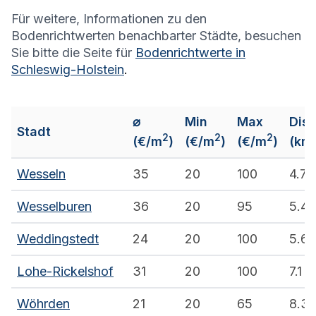
Für weitere, Informationen zu den
Bodenrichtwerten benachbarter Städte, besuchen
Sie bitte die Seite für
Bodenrichtwerte in
Schleswig-Holstein
.
⌀
Min
Max
Dis
Stadt
2
2
2
(€/m
)
(€/m
)
(€/m
)
(km
Wesseln
35
20
100
4.7
Wesselburen
36
20
95
5.4
Weddingstedt
24
20
100
5.6
Lohe-Rickelshof
31
20
100
7.1
Wöhrden⁠
21
20
65
8.3