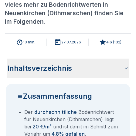
vieles mehr zu Bodenrichtwerten in
Neuenkirchen (Dithmarschen) finden Sie
im Folgenden.
10 min.
27.07.2026
4.6
(
132
)
Inhaltsverzeichnis
Wie haben sich die Bodenrichtwerte in 2026 für
Historische Entwicklung der Bodenrichtwerte für
Bodenrichtwerte benachbarter Städte
Sind die Grundstückspreise in Neuenkirchen (Dithmarschen)
Wie erhalte ich den Bodenrichtwert für mein Grundstück in
Fragen und Antworten rund um Bodenrichtwerte
Neuenkirchen (Dithmarschen) entwickelt?
Neuenkirchen (Dithmarschen) (2001-2026)
mit den aktuellen Bodenrichtwerten gleichzusetzen?
Neuenkirchen (Dithmarschen)?
Neuenkirchen (Dithmarschen)
Zusammenfassung
Der
durchschnittliche
Bodenrichtwert
für Neuenkirchen (Dithmarschen) liegt
bei
20 €/m²
und ist damit im Schnitt zum
Vorjahr um
4,8% gefallen
.