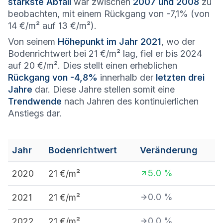
stärkste Abfall
war zwischen
2007 und 2008
zu
beobachten, mit einem Rückgang von -7,1% (von
14 €/m² auf 13 €/m²).
Von seinem
Höhepunkt im Jahr 2021
, wo der
Bodenrichtwert bei 21 €/m² lag, fiel er bis 2024
auf 20 €/m². Dies stellt einen erheblichen
Rückgang von -4,8%
innerhalb der
letzten drei
Jahre
dar. Diese Jahre stellen somit eine
Trendwende
nach Jahren des kontinuierlichen
Anstiegs dar.
Jahr
Bodenrichtwert
Veränderung
5.0
%
2020
21
€/m²
0.0
%
2021
21
€/m²
0.0
%
2022
21
€/m²