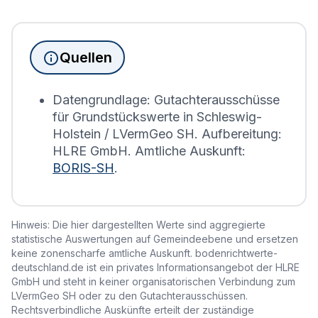
Immobilienbesitzer abgegeben werden. Für
Immobilien, die sich in Neuenkirchen
(Dithmarschen) befinden, wird die
Quellen
Grundsteuererklärung auf Basis des
Bodenrichtwerts des entsprechenden Jahres
erstellt.
Datengrundlage: Gutachterausschüsse
für Grundstückswerte in Schleswig-
Holstein / LVermGeo SH. Aufbereitung:
HLRE GmbH. Amtliche Auskunft:
BORIS-SH
.
Hinweis: Die hier dargestellten Werte sind aggregierte
statistische Auswertungen auf Gemeindeebene und ersetzen
keine zonenscharfe amtliche Auskunft. bodenrichtwerte-
deutschland.de ist ein privates Informationsangebot der HLRE
GmbH und steht in keiner organisatorischen Verbindung zum
LVermGeo SH oder zu den Gutachterausschüssen.
Rechtsverbindliche Auskünfte erteilt der zuständige