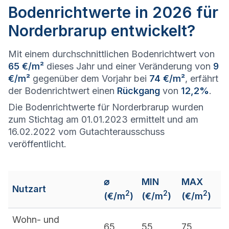
Bodenrichtwerte in 2026 für
Norderbrarup entwickelt?
Mit einem durchschnittlichen Bodenrichtwert von
65 €/m²
dieses Jahr und einer Veränderung von
9
€/m²
gegenüber dem Vorjahr bei
74 €/m²
, erfährt
der Bodenrichtwert einen
Rückgang
von
12,2%
.
Die Bodenrichtwerte für Norderbrarup wurden
zum Stichtag am 01.01.2023 ermittelt und am
16.02.2022 vom Gutachterausschuss
veröffentlicht.
⌀
MIN
MAX
Nutzart
2
2
2
(€/m
)
(€/m
)
(€/m
)
Wohn- und
65
55
75