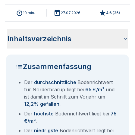
10 min.
27.07.2026
4.6
(
36
)
Inhaltsverzeichnis
Wie haben sich die Bodenrichtwerte in 2026 für
Historische Entwicklung der Bodenrichtwerte für
Bodenrichtwerte benachbarter Städte
Sind die Grundstückspreise in Norderbrarup mit den
Wie erhalte ich den Bodenrichtwert für mein Grundstück in
Fragen und Antworten rund um Bodenrichtwerte
Norderbrarup entwickelt?
Norderbrarup (2001-2026)
aktuellen Bodenrichtwerten gleichzusetzen?
Norderbrarup?
Norderbrarup
Zusammenfassung
Der
durchschnittliche
Bodenrichtwert
für Norderbrarup liegt bei
65 €/m²
und
ist damit im Schnitt zum Vorjahr um
12,2% gefallen
.
Der
höchste
Bodenrichtwert liegt bei
75
€/m²
.
Der
niedrigste
Bodenrichtwert liegt bei