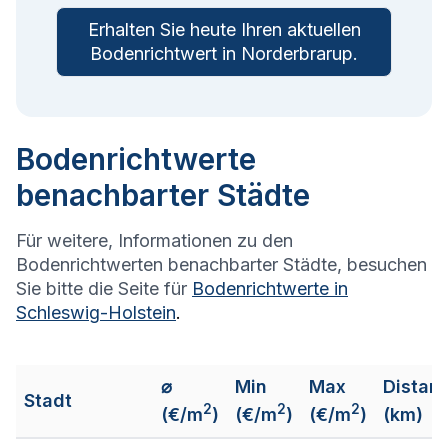
Erhalten Sie heute Ihren aktuellen
Bodenrichtwert in
Norderbrarup
.
Bodenrichtwerte
benachbarter Städte
Für weitere, Informationen zu den
Bodenrichtwerten benachbarter Städte, besuchen
Sie bitte die Seite für
Bodenrichtwerte in
Schleswig-Holstein
.
⌀
Min
Max
Distan
Stadt
2
2
2
(€/m
)
(€/m
)
(€/m
)
(km)