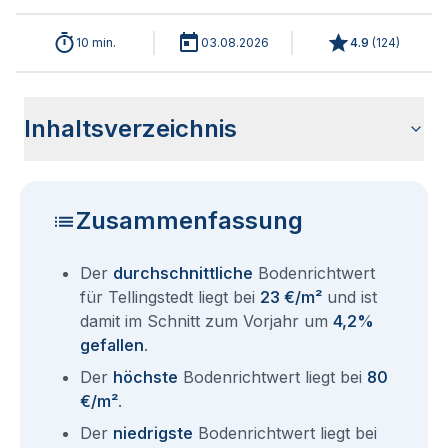
10 min.
03.08.2026
4.9
(
124
)
Inhaltsverzeichnis
Wie haben sich die Bodenrichtwerte in 2026 für Tellingstedt
Historische Entwicklung der Bodenrichtwerte für Tellingstedt
Bodenrichtwerte benachbarter Städte
Sind die Grundstückspreise in Tellingstedt mit den aktuellen
Wie erhalte ich den Bodenrichtwert für mein Grundstück in
Fragen und Antworten rund um Bodenrichtwerte Tellingstedt
entwickelt?
(2001-2026)
Bodenrichtwerten gleichzusetzen?
Tellingstedt?
Zusammenfassung
Der
durchschnittliche
Bodenrichtwert
für Tellingstedt liegt bei
23 €/m²
und ist
damit im Schnitt zum Vorjahr um
4,2%
gefallen
.
Der
höchste
Bodenrichtwert liegt bei
80
€/m²
.
Der
niedrigste
Bodenrichtwert liegt bei