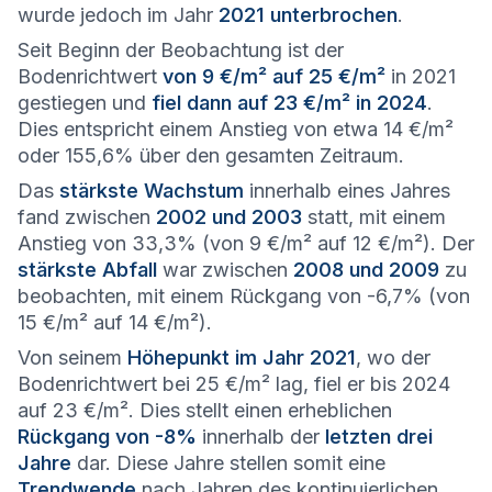
wurde jedoch im Jahr
2021 unterbrochen
.
Seit Beginn der Beobachtung ist der
Bodenrichtwert
von 9 €/m² auf 25 €/m²
in 2021
gestiegen und
fiel dann auf 23 €/m² in 2024
.
Dies entspricht einem Anstieg von etwa 14 €/m²
oder 155,6% über den gesamten Zeitraum.
Das
stärkste Wachstum
innerhalb eines Jahres
fand zwischen
2002 und 2003
statt, mit einem
Anstieg von 33,3% (von 9 €/m² auf 12 €/m²). Der
stärkste Abfall
war zwischen
2008 und 2009
zu
beobachten, mit einem Rückgang von -6,7% (von
15 €/m² auf 14 €/m²).
Von seinem
Höhepunkt im Jahr 2021
, wo der
Bodenrichtwert bei 25 €/m² lag, fiel er bis 2024
auf 23 €/m². Dies stellt einen erheblichen
Rückgang von -8%
innerhalb der
letzten drei
Jahre
dar. Diese Jahre stellen somit eine
Trendwende
nach Jahren des kontinuierlichen