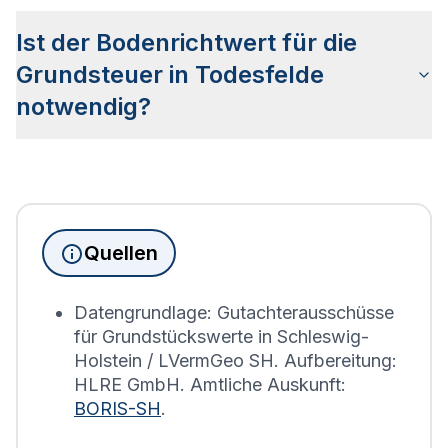
genauso gelesen wie die Bodenrichtwertkarte
Ist der Bodenrichtwert für die
anderer Städte Deutschlands. Die Karte wird in so
genannte Bodenrichtwertzonen unterteilt, die
Grundsteuer in Todesfelde
Aufschluss über den Wert des Bodens sowie die
notwendig?
Bebauung geben.
Seit Juni 2022 muss die
Grundsteuererklärung
für
Immobilienbesitzer abgegeben werden. Für
Immobilien, die sich in Todesfelde befinden, wird
die Grundsteuererklärung auf Basis des
Quellen
Bodenrichtwerts des entsprechenden Jahres
erstellt.
Datengrundlage: Gutachterausschüsse
für Grundstückswerte in Schleswig-
Holstein / LVermGeo SH. Aufbereitung:
HLRE GmbH. Amtliche Auskunft:
BORIS-SH
.