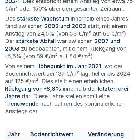
2024
. Dies entspricht einem Anstieg von etwa 75
€/m² oder 150% über den gesamten Zeitraum.
Das
stärkste Wachstum
innerhalb eines Jahres
fand zwischen
2002 und 2003
statt, mit einem
Anstieg von 24,5% (von 53 €/m² auf 66 €/m²).
Der
stärkste Abfall
war zwischen
2007 und
2008
zu beobachten, mit einem Rückgang von
-5,6% (von 89 €/m² auf 84 €/m²).
Von seinem
Höhepunkt im Jahr 2021
, wo der
Bodenrichtwert bei 137 €/m² lag, fiel er bis 2024
auf 125 €/m². Dies stellt einen erheblichen
Rückgang von -8,8%
innerhalb der
letzten drei
Jahre
dar. Diese Jahre stellen somit eine
Trendwende
nach Jahren des kontinuierlichen
Anstiegs dar.
Jahr
Bodenrichtwert
Veränderung