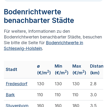
Bodenrichtwerte
benachbarter Städte
Für weitere, Informationen zu den
Bodenrichtwerten benachbarter Städte, besuchen
Sie bitte die Seite für
Bodenrichtwerte in
Schleswig-Holstein
.
⌀
Min
Max
Distanz
Stadt
2
2
2
(€/m
)
(€/m
)
(€/m
)
(km)
Fredesdorf
130
130
130
2.8
Bark
110
110
110
3.0
Stuvenborn
160
160
180
3.5