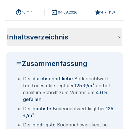
10 min.
04.08.2026
4.7
(
113
)
Inhaltsverzeichnis
Wie haben sich die Bodenrichtwerte in 2026 für Todesfelde
Historische Entwicklung der Bodenrichtwerte für Todesfelde
Bodenrichtwerte benachbarter Städte
Sind die Grundstückspreise in Todesfelde mit den aktuellen
Wie erhalte ich den Bodenrichtwert für mein Grundstück in
Fragen und Antworten rund um Bodenrichtwerte Todesfelde
entwickelt?
(2001-2026)
Bodenrichtwerten gleichzusetzen?
Todesfelde?
Zusammenfassung
Der
durchschnittliche
Bodenrichtwert
für Todesfelde liegt bei
125 €/m²
und ist
damit im Schnitt zum Vorjahr um
4,6%
gefallen
.
Der
höchste
Bodenrichtwert liegt bei
125
€/m²
.
Der
niedrigste
Bodenrichtwert liegt bei