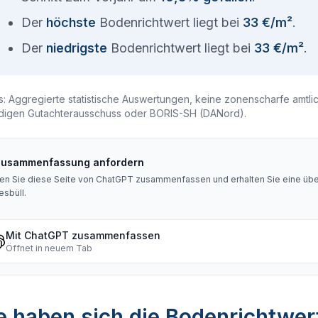
Der
höchste
Bodenrichtwert liegt bei
33 €/m²
.
Der
niedrigste
Bodenrichtwert liegt bei
33 €/m²
.
s: Aggregierte statistische Auswertungen, keine zonenscharfe amtli
digen Gutachterausschuss oder BORIS-SH (DANord).
Zusammenfassung anfordern
en Sie diese Seite von ChatGPT zusammenfassen und erhalten Sie eine über
esbüll
.
Mit ChatGPT zusammenfassen
Öffnet in neuem Tab
 haben sich die Bodenrichtwer