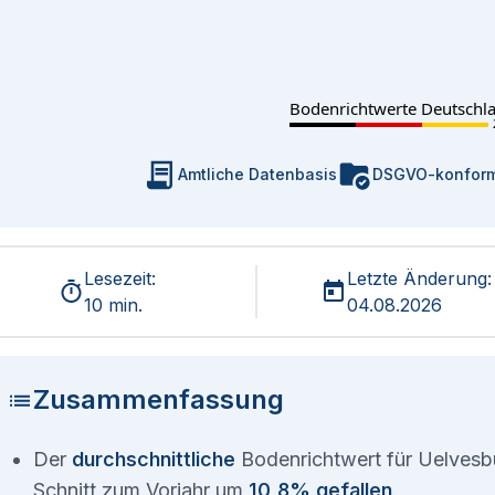
Bodenrichtwerte Deutschl
Amtliche Datenbasis
DSGVO-konfor
Lesezeit:
Letzte Änderung:
10 min.
04.08.2026
Zusammenfassung
Der
durchschnittliche
Bodenrichtwert für Uelvesbü
Schnitt zum Vorjahr um
10,8% gefallen
.