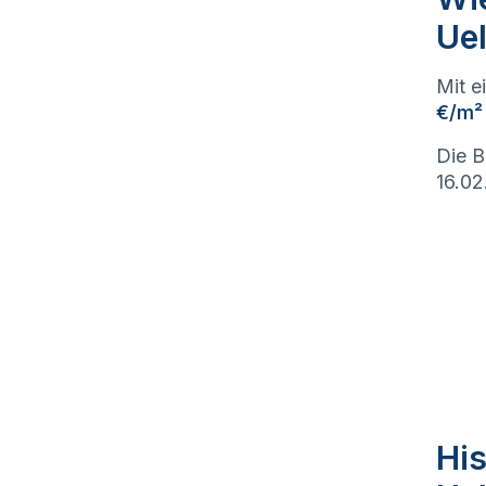
Uel
Mit e
€/m²
Die B
16.02
His