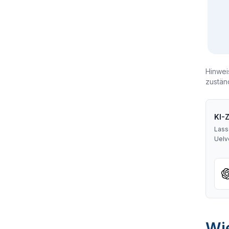
Hinwei
zustän
KI-
Lass
Uelv
Wie