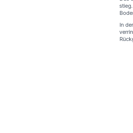
stieg
Boden
In de
verri
Rückg