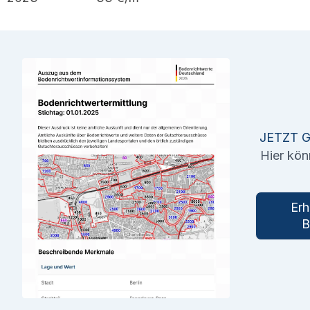
JETZT 
Hier kön
Erh
B