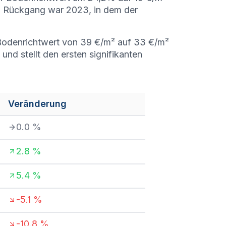
n Rückgang war 2023, in dem der
r Bodenrichtwert von 39 €/m² auf 33 €/m²
nd stellt den ersten signifikanten
Veränderung
0.0
%
2.8
%
5.4
%
-5.1
%
-10.8
%