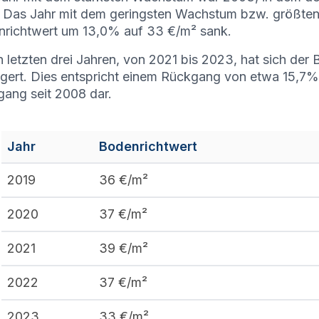
. Das Jahr mit dem geringsten Wachstum bzw. größte
richtwert um 13,0% auf 33 €/m² sank.
n letzten drei Jahren, von 2021 bis 2023, hat sich de
ngert. Dies entspricht einem Rückgang von etwa 15,7% u
ang seit 2008 dar.
Jahr
Bodenrichtwert
2019
36
€/m²
2020
37
€/m²
2021
39
€/m²
2022
37
€/m²
2023
33
€/m²