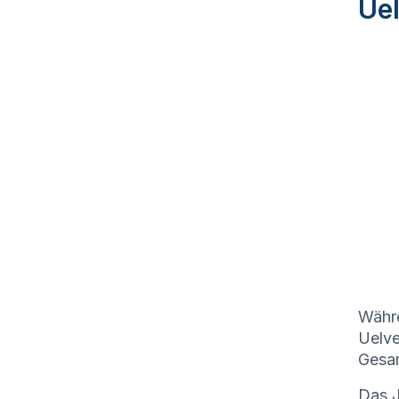
Ue
Währe
Uelve
Gesam
Das J