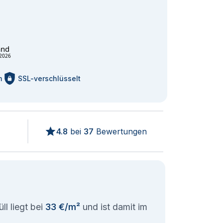
and
2026
m
SSL-verschlüsselt
4.8
bei
37
Bewertungen
ll liegt bei
33 €/m²
und ist damit im