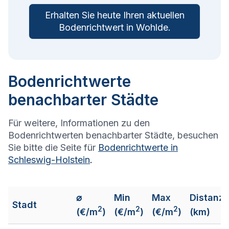
Erhalten Sie heute Ihren aktuellen
Bodenrichtwert in
Wohlde
.
Bodenrichtwerte
benachbarter Städte
Für weitere, Informationen zu den
Bodenrichtwerten benachbarter Städte, besuchen
Sie bitte die Seite für
Bodenrichtwerte in
Schleswig-Holstein
.
⌀
Min
Max
Distanz
Stadt
2
2
2
(€/m
)
(€/m
)
(€/m
)
(km)