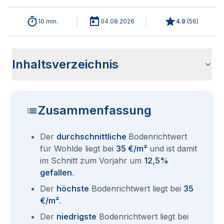
10 min.
04.08.2026
4.9
(
56
)
Inhaltsverzeichnis
Wie haben sich die Bodenrichtwerte in 2026 für Wohlde
Historische Entwicklung der Bodenrichtwerte für Wohlde
Bodenrichtwerte benachbarter Städte
Sind die Grundstückspreise in Wohlde mit den aktuellen
Wie erhalte ich den Bodenrichtwert für mein Grundstück in
Fragen und Antworten rund um Bodenrichtwerte Wohlde
entwickelt?
(2001-2026)
Bodenrichtwerten gleichzusetzen?
Wohlde?
Zusammenfassung
Der
durchschnittliche
Bodenrichtwert
für Wohlde liegt bei
35 €/m²
und ist damit
im Schnitt zum Vorjahr um
12,5%
gefallen
.
Der
höchste
Bodenrichtwert liegt bei
35
€/m²
.
Der
niedrigste
Bodenrichtwert liegt bei