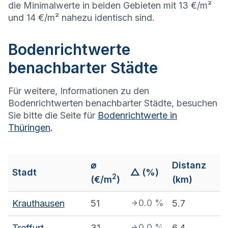
die Minimalwerte in beiden Gebieten mit 13 €/m²
und 14 €/m² nahezu identisch sind.
Bodenrichtwerte
benachbarter Städte
Für weitere, Informationen zu den
Bodenrichtwerten benachbarter Städte, besuchen
Sie bitte die Seite für
Bodenrichtwerte in
Thüringen
.
⌀
Distanz
Stadt
△ (%)
2
(€/m
)
(km)
0.0
%
Krauthausen
51
5.7
0.0
%
Treffurt
31
6.4