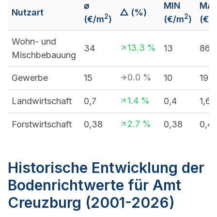
⌀
MIN
MA
Nutzart
△ (%)
2
2
(€/m
)
(€/m
)
(€/
Wohn- und
13.3
%
34
13
86
Mischbebauung
0.0
%
Gewerbe
15
10
19
1.4
%
Landwirtschaft
0,7
0,4
1,64
2.7
%
Forstwirtschaft
0,38
0,38
0,4
Historische Entwicklung der
Bodenrichtwerte für Amt
Creuzburg (2001-2026)