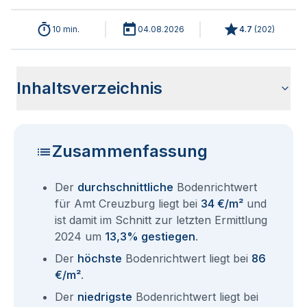
10 min.
04.08.2026
4.7
(
202
)
Inhaltsverzeichnis
Wie haben sich die Bodenrichtwerte in 2026 für Amt
Historische Entwicklung der Bodenrichtwerte für Amt
Bodenrichtwerte nach Postleitzahl
Bodenrichtwerte benachbarter Städte
Sind die Grundstückspreise in Amt Creuzburg mit den
Wie erhalte ich den Bodenrichtwert für mein Grundstück in
Fragen und Antworten rund um Bodenrichtwerte Amt
Creuzburg entwickelt?
Creuzburg (2001-2026)
aktuellen Bodenrichtwerten gleichzusetzen?
Amt Creuzburg?
Creuzburg
Zusammenfassung
Der
durchschnittliche
Bodenrichtwert
für Amt Creuzburg liegt bei
34 €/m²
und
ist damit im Schnitt zur letzten Ermittlung
2024 um
13,3% gestiegen
.
Der
höchste
Bodenrichtwert liegt bei
86
€/m²
.
Der
niedrigste
Bodenrichtwert liegt bei