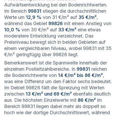
Aufwärtsentwicklung bei den Bodenrichtwerten.
Im Bereich
99831
stiegen die durchschnittlichen
Werte um
12,9 %
von 31 €/m² auf
35 €/m²
,
während das Gebiet
99826
mit einem Anstieg von
10,0 %
von 30 €/m² auf
33 €/m²
eine etwas
moderatere Entwicklung verzeichnet. Das
Preisniveau bewegt sich in beiden Gebieten auf
einem vergleichbaren Niveau, wobei 99831 mit 35
€/m² geringfügig über 99826 liegt.
Bemerkenswert ist die Spannweite innerhalb der
einzelnen Postleitzahlbereiche. In
99831
reichen
die Bodenrichtwerte von
14 €/m² bis 86 €/m²
,
was eine Differenz um den Faktor sechs bedeutet.
Im Gebiet 99826 fällt die Spreizung mit Werten
zwischen
13 €/m² und 69 €/m²
ebenfalls deutlich
aus. Die höchsten Einzelwerte mit
86 €/m²
im
Bereich 99831 liegen dabei mehr als doppelt so
hoch wie der dortige Durchschnittswert, während