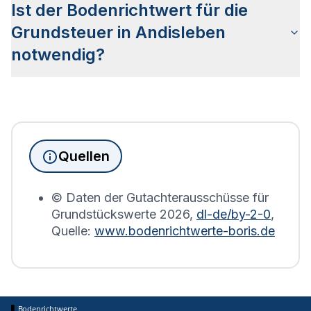
Ist der Bodenrichtwert für die
anderer Städte Deutschlands. Die Karte wird in so
genannte Bodenrichtwertzonen unterteilt, die
Grundsteuer in Andisleben
Aufschluss über den Wert des Bodens sowie die
notwendig?
Bebauung geben.
Seit Juni 2022 muss die Grundsteuererklärung für
Immobilienbesitzer abgegeben werden. Für
Immobilien, die sich in Andisleben befinden, wird
die Grundsteuererklärung auf Basis des
Quellen
Bodenrichtwerts des entsprechenden Jahres
erstellt.
© Daten der Gutachterausschüsse für
Grundstückswerte
2026
,
dl-de/by-2-0
,
Quelle:
www.bodenrichtwerte-boris.de
Bodenrichtwerte