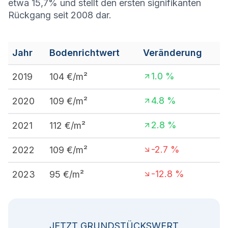
etwa 15,7% und stellt den ersten signifikanten
Rückgang seit 2008 dar.
Jahr
Bodenrichtwert
Veränderung
1.0
%
2019
104
€/m²
4.8
%
2020
109
€/m²
2.8
%
2021
112
€/m²
-2.7
%
2022
109
€/m²
-12.8
%
2023
95
€/m²
JETZT GRUNDSTÜCKSWERT