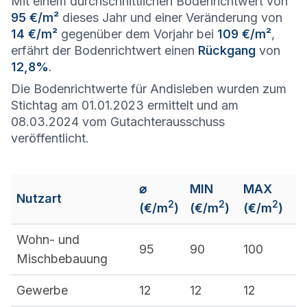
Mit einem durchschnittlichen Bodenrichtwert von
95 €/m²
dieses Jahr und einer Veränderung von
14 €/m²
gegenüber dem Vorjahr bei
109 €/m²
,
erfährt der Bodenrichtwert einen
Rückgang
von
12,8%
.
Die Bodenrichtwerte für Andisleben wurden zum
Stichtag am 01.01.2023 ermittelt und am
08.03.2024 vom Gutachterausschuss
veröffentlicht.
⌀
MIN
MAX
Nutzart
2
2
2
(€/m
)
(€/m
)
(€/m
)
Wohn- und
95
90
100
Mischbebauung
Gewerbe
12
12
12