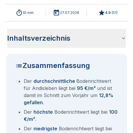
10 min.
27.07.2026
4.9
(
51
)
Inhaltsverzeichnis
Wie haben sich die Bodenrichtwerte in 2026 für Andisleben
Historische Entwicklung der Bodenrichtwerte für Andisleben
Bodenrichtwerte benachbarter Städte
Sind die Grundstückspreise in Andisleben mit den aktuellen
Wie erhalte ich den Bodenrichtwert für mein Grundstück in
Fragen und Antworten rund um Bodenrichtwerte Andisleben
entwickelt?
(2001-2026)
Bodenrichtwerten gleichzusetzen?
Andisleben?
Zusammenfassung
Der
durchschnittliche
Bodenrichtwert
für Andisleben liegt bei
95 €/m²
und ist
damit im Schnitt zum Vorjahr um
12,8%
gefallen
.
Der
höchste
Bodenrichtwert liegt bei
100
€/m²
.
Der
niedrigste
Bodenrichtwert liegt bei