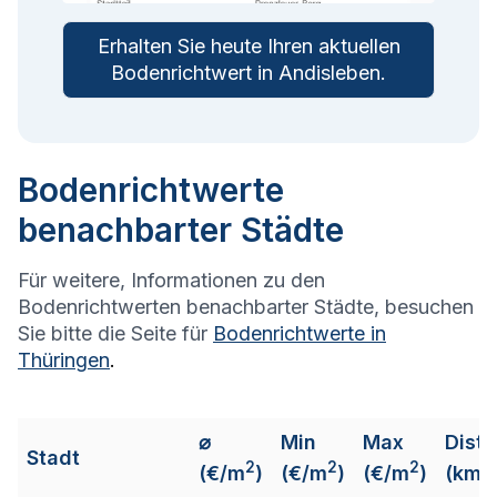
Erhalten Sie heute Ihren aktuellen
Bodenrichtwert in
Andisleben
.
Bodenrichtwerte
benachbarter Städte
Für weitere, Informationen zu den
Bodenrichtwerten benachbarter Städte, besuchen
Sie bitte die Seite für
Bodenrichtwerte in
Thüringen
.
⌀
Min
Max
Dist
Stadt
2
2
2
(€/m
)
(€/m
)
(€/m
)
(km)