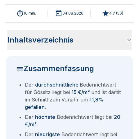
10 min.
04.08.2026
4.7
(
56
)
Inhaltsverzeichnis
Wie haben sich die Bodenrichtwerte in 2026 für Gössitz
Historische Entwicklung der Bodenrichtwerte für Gössitz
Bodenrichtwerte benachbarter Städte
Sind die Grundstückspreise in Gössitz mit den aktuellen
Wie erhalte ich den Bodenrichtwert für mein Grundstück in
Fragen und Antworten rund um Bodenrichtwerte Gössitz
entwickelt?
(2001-2026)
Bodenrichtwerten gleichzusetzen?
Gössitz?
Zusammenfassung
Der
durchschnittliche
Bodenrichtwert
für Gössitz liegt bei
15 €/m²
und ist damit
im Schnitt zum Vorjahr um
11,8%
gefallen
.
Der
höchste
Bodenrichtwert liegt bei
20
€/m²
.
Der
niedrigste
Bodenrichtwert liegt bei