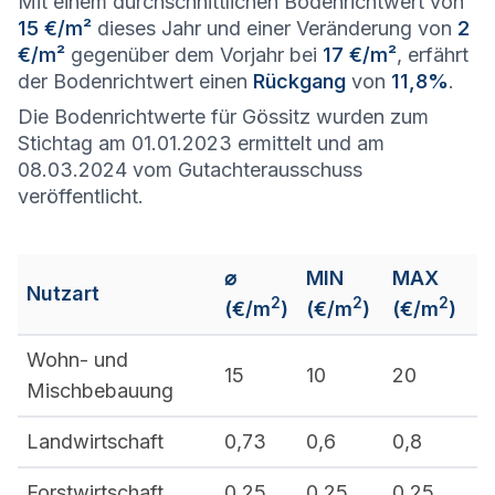
Mit einem durchschnittlichen Bodenrichtwert von
15 €/m²
dieses Jahr und einer Veränderung von
2
€/m²
gegenüber dem Vorjahr bei
17 €/m²
, erfährt
der Bodenrichtwert einen
Rückgang
von
11,8%
.
Die Bodenrichtwerte für Gössitz wurden zum
Stichtag am 01.01.2023 ermittelt und am
08.03.2024 vom Gutachterausschuss
veröffentlicht.
⌀
MIN
MAX
Nutzart
2
2
2
(€/m
)
(€/m
)
(€/m
)
Wohn- und
15
10
20
Mischbebauung
Landwirtschaft
0,73
0,6
0,8
Forstwirtschaft
0,25
0,25
0,25