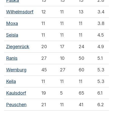
Paska
13
13
13
2.8
Wilhelmsdorf
12
11
13
3.4
Moxa
11
11
11
3.8
Seisla
11
11
11
4.5
Ziegenrück
20
17
24
4.9
Ranis
27
10
50
5.1
Wernburg
45
27
60
5.3
Keila
11
11
11
5.3
Kaulsdorf
19
5
65
6.1
Peuschen
21
11
41
6.2