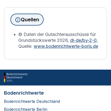
Immobilienbesitzer abgegeben werden. Für
Immobilien, die sich in Gössitz befinden, wird die
Grundsteuererklärung auf Basis des
Quellen
Bodenrichtwerts des entsprechenden Jahres
erstellt.
© Daten der Gutachterausschüsse für
Grundstückswerte
2026
,
dl-de/by-2-0
,
Quelle:
www.bodenrichtwerte-boris.de
Bodenrichtwerte
Deutschland
2026
Bodenrichtwerte
Bodenrichtwerte Deutschland
Bodenrichtwerte Berlin