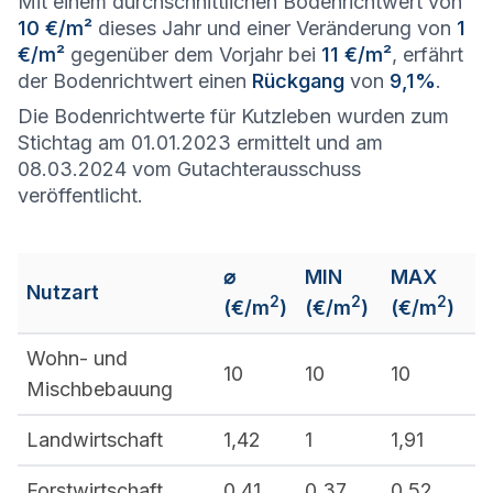
Mit einem durchschnittlichen Bodenrichtwert von
10 €/m²
dieses Jahr und einer Veränderung von
1
€/m²
gegenüber dem Vorjahr bei
11 €/m²
, erfährt
der Bodenrichtwert einen
Rückgang
von
9,1%
.
Die Bodenrichtwerte für Kutzleben wurden zum
Stichtag am 01.01.2023 ermittelt und am
08.03.2024 vom Gutachterausschuss
veröffentlicht.
⌀
MIN
MAX
Nutzart
2
2
2
(€/m
)
(€/m
)
(€/m
)
Wohn- und
10
10
10
Mischbebauung
Landwirtschaft
1,42
1
1,91
Forstwirtschaft
0,41
0,37
0,52