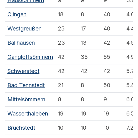
Haussömmern
9
9
9
3.8
Clingen
18
8
40
4.0
Westgreußen
25
17
40
4.4
Ballhausen
23
13
42
4.5
Gangloffsömmern
42
35
55
4.9
Schwerstedt
42
42
42
5.7
Bad Tennstedt
21
8
50
5.8
Mittelsömmern
8
8
9
6.0
Wasserthaleben
19
19
19
6.5
Bruchstedt
10
10
10
7.2