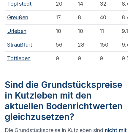
Topfstedt
20
14
32
8.4
Greußen
17
8
40
8.4
Urleben
10
10
11
9.1
Straußfurt
56
28
150
9.4
Tottleben
9
9
9
9.5
Sind die Grundstückspreise
in Kutzleben mit den
aktuellen Bodenrichtwerten
gleichzusetzen?
Die Grundstückspreise in Kutzleben sind
nicht mit