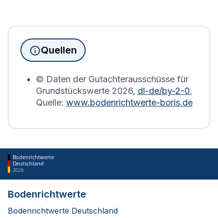
Seit Juni 2022 muss die Grundsteuererklärung für
Immobilienbesitzer abgegeben werden. Für
Immobilien, die sich in Kutzleben befinden, wird
die Grundsteuererklärung auf Basis des
Quellen
Bodenrichtwerts des entsprechenden Jahres
erstellt.
© Daten der Gutachterausschüsse für
Grundstückswerte
2026
,
dl-de/by-2-0
,
Quelle:
www.bodenrichtwerte-boris.de
Bodenrichtwerte
Deutschland
2026
Bodenrichtwerte
Bodenrichtwerte Deutschland