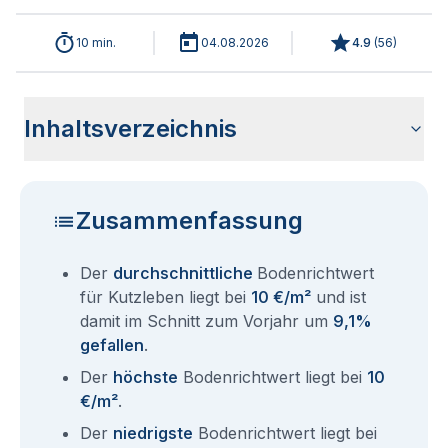
10 min.
04.08.2026
4.9
(
56
)
Inhaltsverzeichnis
Wie haben sich die Bodenrichtwerte in 2026 für Kutzleben
Historische Entwicklung der Bodenrichtwerte für Kutzleben
Bodenrichtwerte benachbarter Städte
Sind die Grundstückspreise in Kutzleben mit den aktuellen
Wie erhalte ich den Bodenrichtwert für mein Grundstück in
Fragen und Antworten rund um Bodenrichtwerte Kutzleben
entwickelt?
(2001-2026)
Bodenrichtwerten gleichzusetzen?
Kutzleben?
Zusammenfassung
Der
durchschnittliche
Bodenrichtwert
für Kutzleben liegt bei
10 €/m²
und ist
damit im Schnitt zum Vorjahr um
9,1%
gefallen
.
Der
höchste
Bodenrichtwert liegt bei
10
€/m²
.
Der
niedrigste
Bodenrichtwert liegt bei