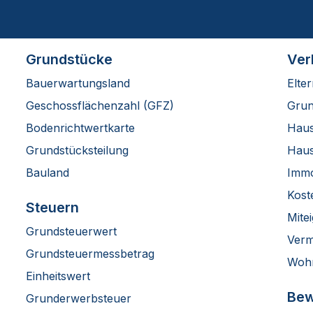
Grundstücke
Ver
Bauerwartungsland
Elte
Geschossflächenzahl (GFZ)
Grun
Bodenrichtwertkarte
Haus
Grundstücksteilung
Haus
Bauland
Immo
Kost
Steuern
Mite
Grundsteuerwert
Verm
Grundsteuermessbetrag
Wohn
Einheitswert
Bew
Grunderwerbsteuer