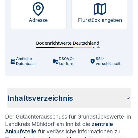
Adresse
Flurstück angeben
Bodenrichtwerte Deutschland
2026
Amtliche
DSGVO-
SSL-
Datenbasis
konform
verschlüsselt
Inhaltsverzeichnis
Der Gutachterausschuss für Grundstückswerte im
Allgemeine Informationen
Aufgaben des Gutachterausschusses
Bodenrichtwerte & Grundstückspreise im Landkreis Mühldorf
Fragen und Antworten zum Gutachterausschuss Landkreis
am Inn
Mühldorf am Inn
Landkreis Mühldorf am Inn ist die
zentrale
Anlaufstelle
für verlässliche Informationen zu