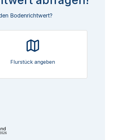
htwert abfragen!
 den Bodenrichtwert?
Flurstück angeben
and
2026