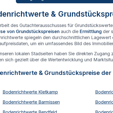
enrichtwerte & Grundstückspre
rbeit des Gutachterausschusses für Grundstückswerte
yse von Grundstückspreisen
auch die
Ermittlung
der 
richtwerte spiegeln den durchschnittlichen Lagewert
aufpreisdaten, um ein umfassendes Bild des Immobili
nseren lokalen Stadseiten haben Sie direkten Zugang 
n sich gezielt über die Wertentwicklung und Marktsitua
enrichtwerte & Grundstückspreise der
Bodenrichtwerte
Kletkamp
Bodenri
Bodenrichtwerte
Barmissen
Bodenri
Bodenrichtwerte
Bendfeld
Bodenri