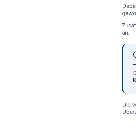
Dabei
gewon
Zusät
an.
D
K
Die v
Übers