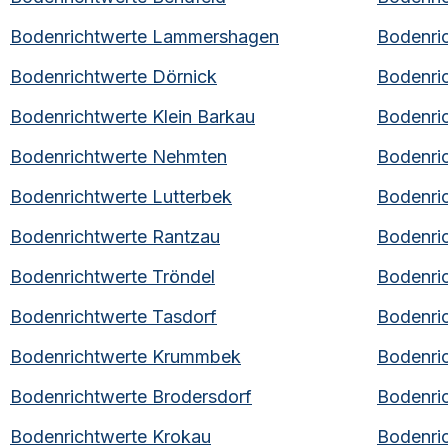
Bodenrichtwerte
Lammershagen
Bodenri
Bodenrichtwerte
Dörnick
Bodenri
Bodenrichtwerte
Klein Barkau
Bodenri
Bodenrichtwerte
Nehmten
Bodenri
Bodenrichtwerte
Lutterbek
Bodenri
Bodenrichtwerte
Rantzau
Bodenri
Bodenrichtwerte
Tröndel
Bodenri
Bodenrichtwerte
Tasdorf⁠
Bodenri
Bodenrichtwerte
Krummbek
Bodenri
Bodenrichtwerte
Brodersdorf
Bodenri
Bodenrichtwerte
Krokau
Bodenri