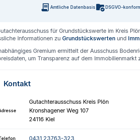
Amtliche Datenbasis
DSGVO-konfor
utachterausschuss für Grundstückswerte im Kreis Plön
ssliche Informationen zu
Grundstückswerten
und
Immo
nabhängiges Gremium ermittelt der Ausschuss Bodenric
reisdaten, um Transparenz auf dem Immobilienmarkt z
Kontakt
Gutachterausschuss Kreis Plön
Kronshagener Weg 107
Adresse
24116 Kiel
0431 23763-323
Telefon