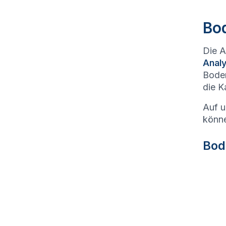
Bod
Die A
Anal
Boden
die K
Auf u
könne
Bod