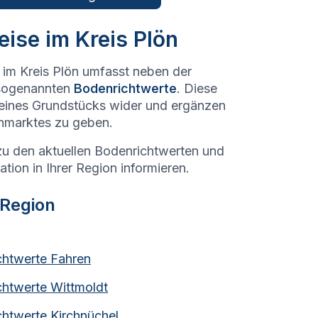
ise im Kreis Plön
 im Kreis Plön umfasst neben der
sogenannten
Bodenrichtwerte
. Diese
 eines Grundstücks wider und ergänzen
enmarktes zu geben.
zu den aktuellen Bodenrichtwerten und
tion in Ihrer Region informieren.
 Region
chtwerte
Fahren
chtwerte
Wittmoldt
chtwerte
Kirchnüchel