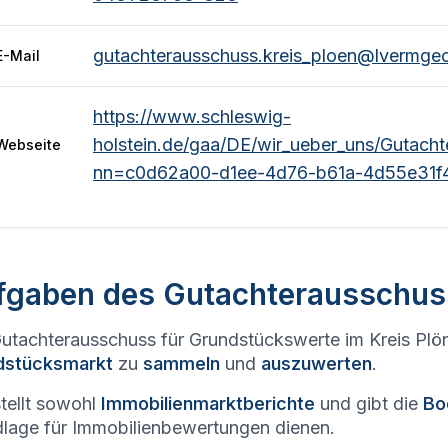
gutachterausschuss.kreis_ploen@lvermgeo
E-Mail
https://www.schleswig-
holstein.de/gaa/DE/wir_ueber_uns/Gutach
Webseite
nn=c0d62a00-d1ee-4d76-b61a-4d55e31f
fgaben des Gutachterausschus
utachterausschuss für Grundstückswerte im Kreis Plön
dstücksmarkt
zu
sammeln
und
auszuwerten
.
stellt sowohl
Immobilienmarktberichte
und gibt die
Bo
lage für Immobilienbewertungen dienen.