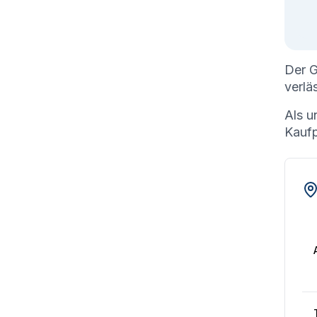
Der G
verlä
Als u
Kaufp