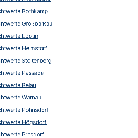
chtwerte
Bothkamp
chtwerte
Großbarkau
chtwerte
Löptin
chtwerte
Helmstorf
chtwerte
Stoltenberg
chtwerte
Passade
chtwerte
Belau
chtwerte
Warnau
chtwerte
Pohnsdorf
chtwerte
Högsdorf
chtwerte
Prasdorf