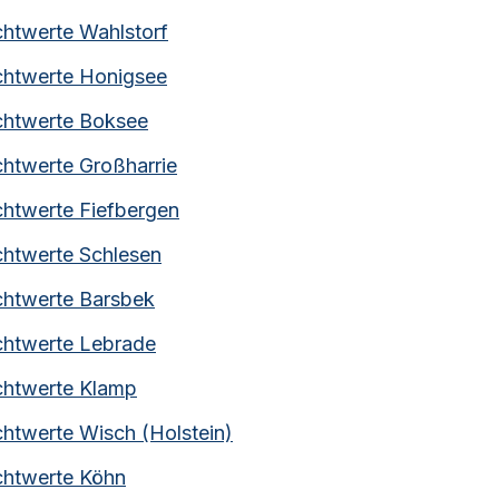
chtwerte
Wahlstorf
chtwerte
Honigsee
chtwerte
Boksee
chtwerte
Großharrie
chtwerte
Fiefbergen
chtwerte
Schlesen
chtwerte
Barsbek
chtwerte
Lebrade
chtwerte
Klamp
chtwerte
Wisch (Holstein)
chtwerte
Köhn