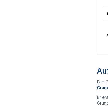
Au
Der G
Grun
Er er
Grund