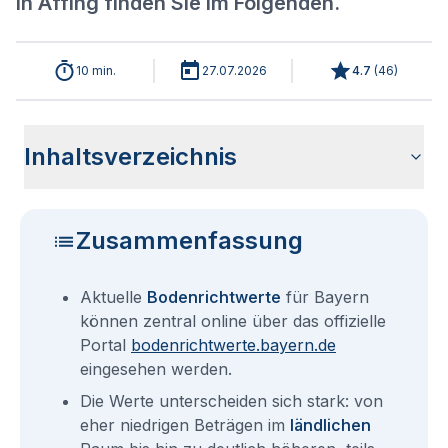
in Affing finden Sie im Folgenden.
10 min.
27.07.2026
4.7
(
46
)
Inhaltsverzeichnis
Aktuelle Bodenrichtwerte für Affing
Sind die Grundstückspreise in Affing mit den aktuellen
Wie erhalte ich den Bodenrichtwert für mein Grundstück in
Bodenrichtwerte benachbarter Städte
Fragen und Antworten rund um Bodenrichtwerte für Affing
Bodenrichtwerten gleichzusetzen?
Affing?
Zusammenfassung
Aktuelle
Bodenrichtwerte
für Bayern
können zentral online über das offizielle
Portal
bodenrichtwerte.bayern.de
eingesehen werden.
Die Werte unterscheiden sich stark: von
eher niedrigen Beträgen im
ländlichen