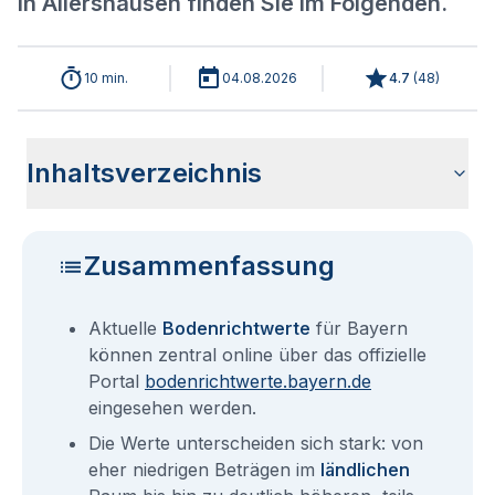
in Allershausen finden Sie im Folgenden.
10 min.
04.08.2026
4.7
(
48
)
Inhaltsverzeichnis
Aktuelle Bodenrichtwerte für Allershausen
Sind die Grundstückspreise in Allershausen mit den
Wie erhalte ich den Bodenrichtwert für mein Grundstück in
Bodenrichtwerte benachbarter Städte
Fragen und Antworten rund um Bodenrichtwerte für
aktuellen Bodenrichtwerten gleichzusetzen?
Allershausen?
Allershausen
Zusammenfassung
Aktuelle
Bodenrichtwerte
für Bayern
können zentral online über das offizielle
Portal
bodenrichtwerte.bayern.de
eingesehen werden.
Die Werte unterscheiden sich stark: von
eher niedrigen Beträgen im
ländlichen