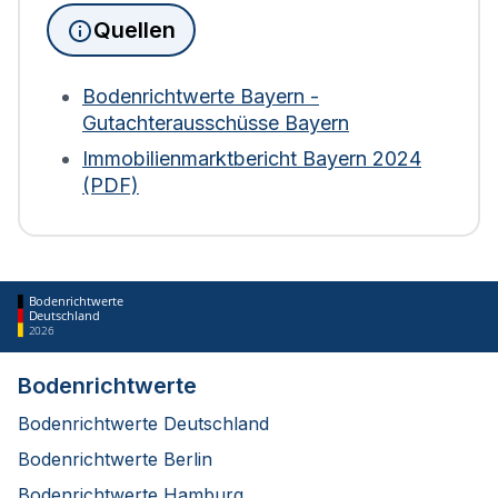
das Grundstücksfläche und Gebäudefläche
Quellen
(sowie Nutzung) zur Berechnung heranzieht.
Weder Bodenrichtwerte noch der Verkehrswert
der Immobilie fließen ein. Bei Wohngebäuden wird
Bodenrichtwerte Bayern -
die Fläche zudem mit einem Abschlag von 30 %
Gutachterausschüsse Bayern
bewertet. Diese Regelung gilt für die Berechnung
Immobilienmarktbericht Bayern 2024
ab 2025.
(PDF)
Bodenrichtwerte
Deutschland
2026
Bodenrichtwerte
Bodenrichtwerte Deutschland
Bodenrichtwerte Berlin
Bodenrichtwerte Hamburg