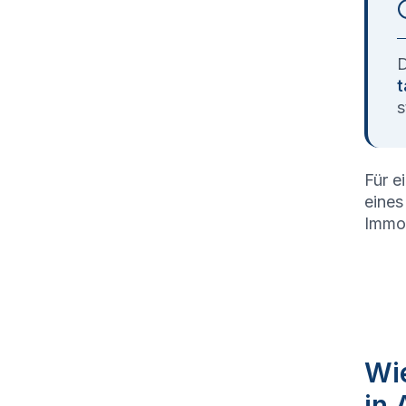
D
t
s
Für e
eines
Immob
Wie
in 