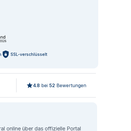
and
2026
m
SSL-verschlüsselt
4.8
bei
52
Bewertungen
l online über das offizielle Portal