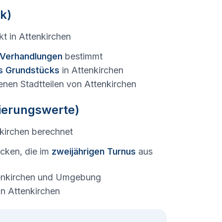
k)
kt in
Attenkirchen
e Verhandlungen
bestimmt
s Grundstücks
in
Attenkirchen
enen Stadtteilen von
Attenkirchen
tierungswerte)
kirchen
berechnet
cken, die im
zweijährigen Turnus
aus
enkirchen
und Umgebung
in
Attenkirchen