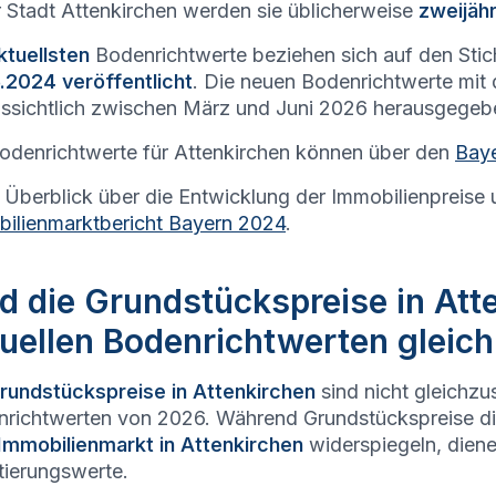
r Stadt
Attenkirchen
werden sie üblicherweise
zweijähr
ktuellsten
Bodenrichtwerte beziehen sich auf den Sti
.2024 veröffentlicht
. Die neuen Bodenrichtwerte mit
ssichtlich zwischen März und Juni 2026 herausgegeb
odenrichtwerte für
Attenkirchen
können über den
Baye
 Überblick über die Entwicklung der Immobilienpreise 
ilienmarktbericht Bayern 2024
.
d die Grundstückspreise in Att
uellen Bodenrichtwerten gleic
rundstückspreise in
Attenkirchen
sind nicht gleichzu
richtwerten von 2026. Während Grundstückspreise d
Immobilienmarkt in
Attenkirchen
widerspiegeln, dien
tierungswerte.