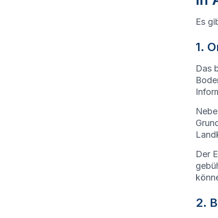
Es gi
1. 
Das b
Boden
Infor
Neben
Grund
Landk
Der E
gebüh
könn
2. 