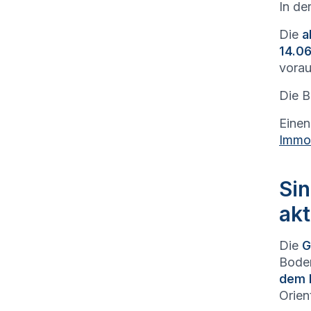
In de
Die
a
14.06
vorau
Die B
Einen
Immob
Sin
akt
Die
G
Boden
dem 
Orien