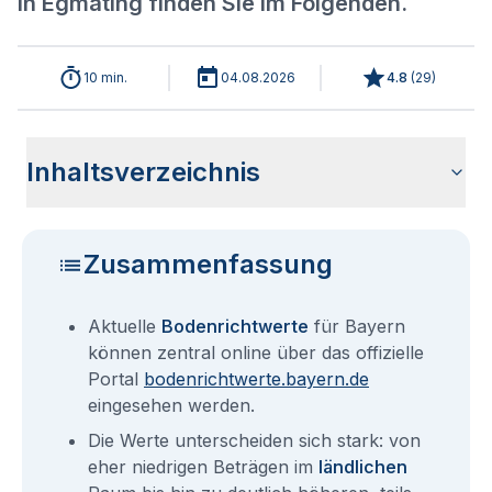
in Egmating finden Sie im Folgenden.
10 min.
04.08.2026
4.8
(
29
)
Inhaltsverzeichnis
Aktuelle Bodenrichtwerte für Egmating
Sind die Grundstückspreise in Egmating mit den aktuellen
Wie erhalte ich den Bodenrichtwert für mein Grundstück in
Bodenrichtwerte benachbarter Städte
Fragen und Antworten rund um Bodenrichtwerte für
Bodenrichtwerten gleichzusetzen?
Egmating?
Egmating
Zusammenfassung
Aktuelle
Bodenrichtwerte
für Bayern
können zentral online über das offizielle
Portal
bodenrichtwerte.bayern.de
eingesehen werden.
Die Werte unterscheiden sich stark: von
eher niedrigen Beträgen im
ländlichen