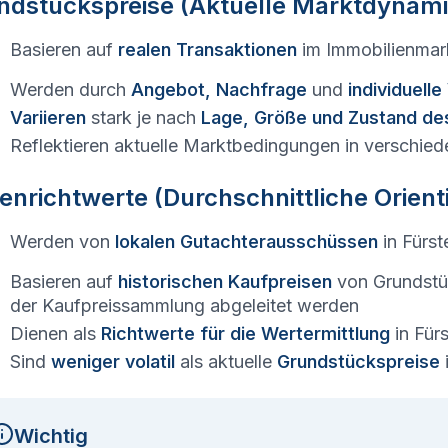
ndstückspreise (Aktuelle Marktdynami
Basieren auf
realen Transaktionen
im Immobilienmar
Werden durch
Angebot, Nachfrage
und
individuell
Variieren
stark je nach
Lage, Größe und Zustand de
Reflektieren aktuelle Marktbedingungen in verschied
enrichtwerte (Durchschnittliche Orien
Werden von
lokalen Gutachterausschüssen
in
Fürst
Basieren auf
historischen Kaufpreisen
von Grundstü
der Kaufpreissammlung abgeleitet werden
Dienen als
Richtwerte für die Wertermittlung
in
Fürs
Sind
weniger volatil
als aktuelle
Grundstückspreise
Wichtig