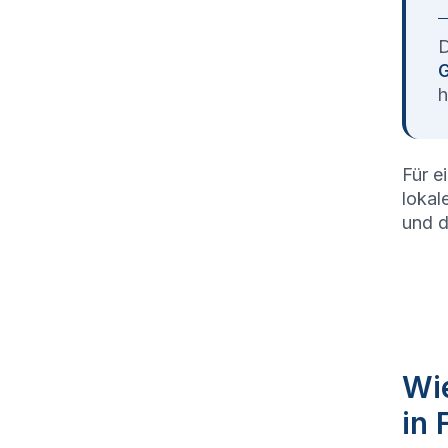
D
G
h
Für e
lokal
und d
Wie
in 