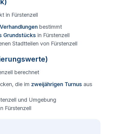
k)
kt in
Fürstenzell
e Verhandlungen
bestimmt
s Grundstücks
in
Fürstenzell
enen Stadtteilen von
Fürstenzell
tierungswerte)
enzell
berechnet
cken, die im
zweijährigen Turnus
aus
tenzell
und Umgebung
in
Fürstenzell