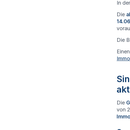
In de
Die
a
14.06
vorau
Die B
Einen
Immob
Sin
akt
Die
G
von 2
Immob