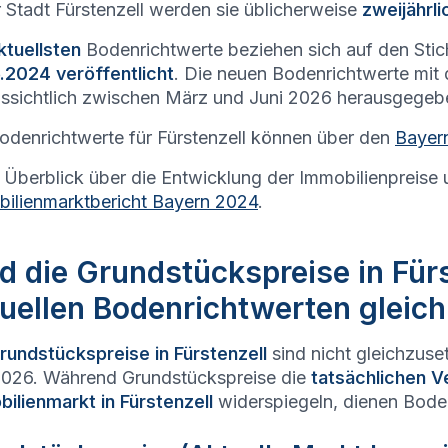
r Stadt
Fürstenzell
werden sie üblicherweise
zweijährli
ktuellsten
Bodenrichtwerte beziehen sich auf den Sti
.2024 veröffentlicht
. Die neuen Bodenrichtwerte mit
ssichtlich zwischen März und Juni 2026 herausgegeb
odenrichtwerte für
Fürstenzell
können über den
Bayer
 Überblick über die Entwicklung der Immobilienpreise 
ilienmarktbericht Bayern 2024
.
d die Grundstückspreise in Fürs
uellen Bodenrichtwerten gleic
rundstückspreise in
Fürstenzell
sind nicht gleichzuse
026. Während Grundstückspreise die
tatsächlichen V
ilienmarkt in
Fürstenzell
widerspiegeln, dienen Boden