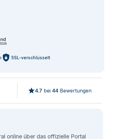
and
2026
m
SSL-verschlüsselt
4.7
bei
44
Bewertungen
l online über das offizielle Portal