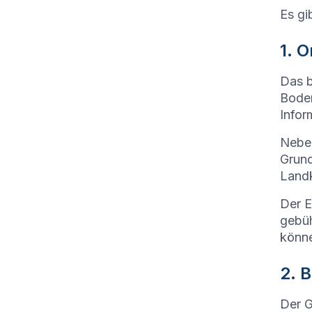
Es gi
1. 
Das b
Boden
Infor
Neben
Grund
Landk
Der E
gebüh
könn
2. 
Der G