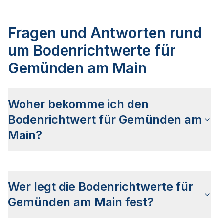
Fragen und Antworten rund
um Bodenrichtwerte für
Gemünden am Main
Woher bekomme ich den
Bodenrichtwert für Gemünden am
Main?
Die Bodenrichtwerte für Gemünden am Main
erhalten Sie u.a. über das bayerische
Wer legt die Bodenrichtwerte für
Auskunftsportal BayernAtlas. Alternativ können
Sie bei Ihrem lokalen Gutachterausschuss
Gemünden am Main fest?
anfragen.