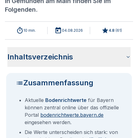
in Gemünden am Main finden Sie im
Folgenden.
10 min.
04.08.2026
4.8
(
61
)
Inhaltsverzeichnis
Aktuelle Bodenrichtwerte für Gemünden am Main
Sind die Grundstückspreise in Gemünden am Main mit den
Wie erhalte ich den Bodenrichtwert für mein Grundstück in
Bodenrichtwerte benachbarter Städte
Fragen und Antworten rund um Bodenrichtwerte für
aktuellen Bodenrichtwerten gleichzusetzen?
Gemünden am Main?
Gemünden am Main
Zusammenfassung
Aktuelle
Bodenrichtwerte
für Bayern
können zentral online über das offizielle
Portal
bodenrichtwerte.bayern.de
eingesehen werden.
Die Werte unterscheiden sich stark: von