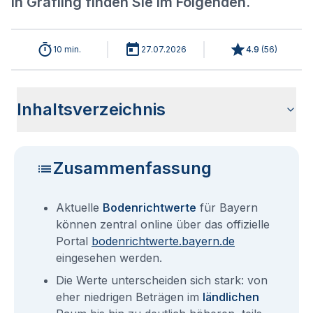
in Grafling finden Sie im Folgenden.
10 min.
27.07.2026
4.9
(
56
)
Inhaltsverzeichnis
Aktuelle Bodenrichtwerte für Grafling
Sind die Grundstückspreise in Grafling mit den aktuellen
Wie erhalte ich den Bodenrichtwert für mein Grundstück in
Bodenrichtwerte benachbarter Städte
Fragen und Antworten rund um Bodenrichtwerte für Grafling
Bodenrichtwerten gleichzusetzen?
Grafling?
Zusammenfassung
Aktuelle
Bodenrichtwerte
für Bayern
können zentral online über das offizielle
Portal
bodenrichtwerte.bayern.de
eingesehen werden.
Die Werte unterscheiden sich stark: von
eher niedrigen Beträgen im
ländlichen