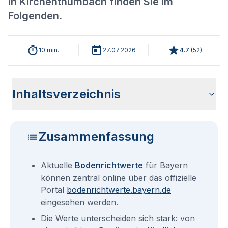
in Kirchenthumbach finden Sie im
Folgenden.
10 min.
27.07.2026
4.7
(
52
)
Inhaltsverzeichnis
Aktuelle Bodenrichtwerte für Kirchenthumbach
Sind die Grundstückspreise in Kirchenthumbach mit den
Wie erhalte ich den Bodenrichtwert für mein Grundstück in
Bodenrichtwerte benachbarter Städte
Fragen und Antworten rund um Bodenrichtwerte für
aktuellen Bodenrichtwerten gleichzusetzen?
Kirchenthumbach?
Kirchenthumbach
Zusammenfassung
Aktuelle
Bodenrichtwerte
für Bayern
können zentral online über das offizielle
Portal
bodenrichtwerte.bayern.de
eingesehen werden.
Die Werte unterscheiden sich stark: von