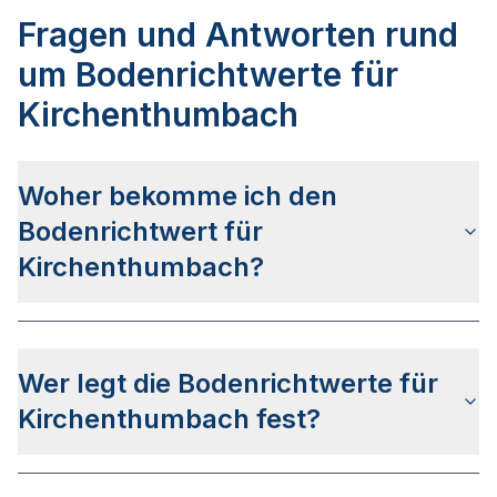
Fragen und Antworten rund
um Bodenrichtwerte für
Kirchenthumbach
Woher bekomme ich den
Bodenrichtwert für
Kirchenthumbach?
Die Bodenrichtwerte für Kirchenthumbach
erhalten Sie u.a. über das bayerische
Wer legt die Bodenrichtwerte für
Auskunftsportal BayernAtlas. Alternativ können
Sie bei Ihrem lokalen Gutachterausschuss
Kirchenthumbach fest?
anfragen.
Die Bodenrichtwerte in Kirchenthumbach werden