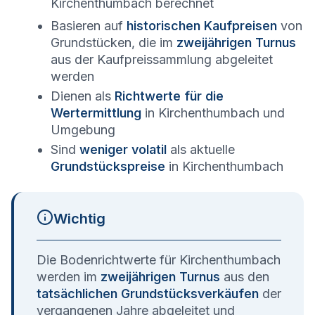
Kirchenthumbach
berechnet
Basieren auf
historischen Kaufpreisen
von
Grundstücken, die im
zweijährigen Turnus
aus der Kaufpreissammlung abgeleitet
werden
Dienen als
Richtwerte für die
Wertermittlung
in
Kirchenthumbach
und
Umgebung
Sind
weniger volatil
als aktuelle
Grundstückspreise
in
Kirchenthumbach
Wichtig
Die Bodenrichtwerte für
Kirchenthumbach
werden im
zweijährigen Turnus
aus den
tatsächlichen Grundstücksverkäufen
der
vergangenen Jahre abgeleitet und