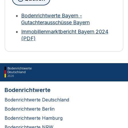
(sowie Nutzung) zur Berechnung heranzieht.
Weder Bodenrichtwerte noch der Verkehrswert
der Immobilie fließen ein. Bei Wohngebäuden wird
Bodenrichtwerte Bayern -
die Fläche zudem mit einem Abschlag von 30 %
Gutachterausschüsse Bayern
bewertet. Diese Regelung gilt für die Berechnung
Immobilienmarktbericht Bayern 2024
ab 2025.
(PDF)
Bodenrichtwerte
Deutschland
2026
Bodenrichtwerte
Bodenrichtwerte Deutschland
Bodenrichtwerte Berlin
Bodenrichtwerte Hamburg
Bodenrichtwerte NRW