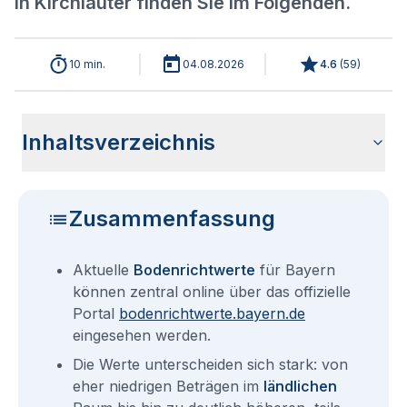
in Kirchlauter finden Sie im Folgenden.
10 min.
04.08.2026
4.6
(
59
)
Inhaltsverzeichnis
Aktuelle Bodenrichtwerte für Kirchlauter
Sind die Grundstückspreise in Kirchlauter mit den aktuellen
Wie erhalte ich den Bodenrichtwert für mein Grundstück in
Bodenrichtwerte benachbarter Städte
Fragen und Antworten rund um Bodenrichtwerte für
Bodenrichtwerten gleichzusetzen?
Kirchlauter?
Kirchlauter
Zusammenfassung
Aktuelle
Bodenrichtwerte
für Bayern
können zentral online über das offizielle
Portal
bodenrichtwerte.bayern.de
eingesehen werden.
Die Werte unterscheiden sich stark: von
eher niedrigen Beträgen im
ländlichen