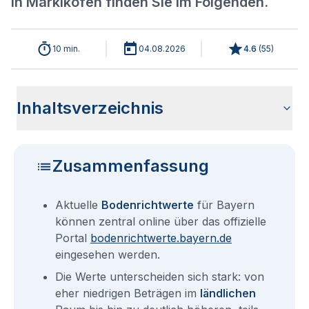
in Marklkofen finden Sie im Folgenden.
10 min.
04.08.2026
4.6
(
55
)
Inhaltsverzeichnis
Aktuelle Bodenrichtwerte für Marklkofen
Sind die Grundstückspreise in Marklkofen mit den aktuellen
Wie erhalte ich den Bodenrichtwert für mein Grundstück in
Bodenrichtwerte benachbarter Städte
Fragen und Antworten rund um Bodenrichtwerte für
Bodenrichtwerten gleichzusetzen?
Marklkofen?
Marklkofen
Zusammenfassung
Aktuelle
Bodenrichtwerte
für Bayern
können zentral online über das offizielle
Portal
bodenrichtwerte.bayern.de
eingesehen werden.
Die Werte unterscheiden sich stark: von
eher niedrigen Beträgen im
ländlichen