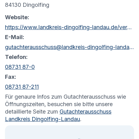
84130 Dingolfing
Website:
https://www.landkreis-dingolfing-landau.de/verwaltung/geschaeftsverteilungsplan?Bodenrichtwerte&view=org&orgid=e0502e17-d4fa-4656-828a-d6fc0254f062
E-Mail:
gutachterausschuss@landkreis-dingolfing-landau.de
Telefon:
08731 87-0
Fax:
08731 87-211
Für genaure Infos zum Gutachterausschuss wie
Öffnungszeiten, besuchen sie bitte unsere
detaillierte Seite zum
Gutachterausschuss
Landkreis Dingolfing-Landau
.