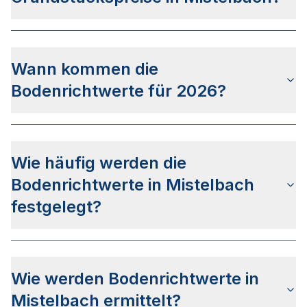
aktuell noch nicht fest.
Die Bodenrichtwerte in Mistelbach sind nicht mit
den Grundstückspreisen gleichzusetzen. Während
Wann kommen die
Grundstückspreise die tatsächlichen
Verkaufspreise auf dem Immobilienmarkt
Bodenrichtwerte für 2026?
widerspiegeln, dienen Bodenrichtwerte als
durchschnittliche Orientierungswerte, die von
Die Gutachterausschüsse in Bayern haben bis
lokalen Gutachterausschüssen im zweijährigen
dato keine genaueren Infos zum
Turnus aus historischen Kaufpreisen abgeleitet
Wie häufig werden die
Veröffentlichungsdatum für die Bodenrichtwerte
werden.
2026 bekanntgegeben. Auf Basis der letzten
Bodenrichtwerte in Mistelbach
Veröffentlichungen kann von einem Zeitraum
festgelegt?
zwischen April und Juni 2026 ausgegangen
werden.
Die Bodenrichtwerte für Mistelbach werden
zweijährlich ermittelt und veröffentlicht. Der
Wie werden Bodenrichtwerte in
Stichtag ist ausnahmslos der 01. Januar des
jeweiligen Jahres, wobei die Veröffentlichung
Mistelbach ermittelt?