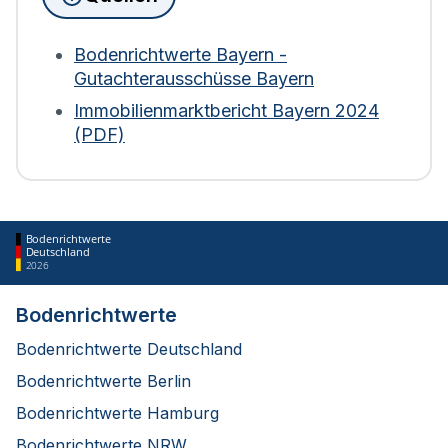
(sowie Nutzung) zur Berechnung heranzieht.
Weder Bodenrichtwerte noch der Verkehrswert
der Immobilie fließen ein. Bei Wohngebäuden wird
Bodenrichtwerte Bayern -
die Fläche zudem mit einem Abschlag von 30 %
Gutachterausschüsse Bayern
bewertet. Diese Regelung gilt für die Berechnung
Immobilienmarktbericht Bayern 2024
ab 2025.
(PDF)
Bodenrichtwerte
Deutschland
2026
Bodenrichtwerte
Bodenrichtwerte Deutschland
Bodenrichtwerte Berlin
Bodenrichtwerte Hamburg
Bodenrichtwerte NRW