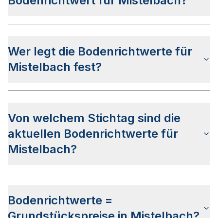
Bodenrichtwert für Mistelbach?
Die Bodenrichtwerte für Mistelbach erhalten Sie
u.a. über das bayerische Auskunftsportal
Wer legt die Bodenrichtwerte für
BayernAtlas. Alternativ können Sie bei Ihrem
lokalen Gutachterausschuss anfragen.
Mistelbach fest?
Die Bodenrichtwerte in Mistelbach werden von
den lokalen Gutachterausschüssen festgelegt. Der
Von welchem Stichtag sind die
Ermittlungsbereich des Gutachterausschusses
umfasst das jeweilige Stadt- oder
aktuellen Bodenrichtwerte für
Landkreisgebiet.
Mistelbach?
Die letzte Bodenrichtwertermittlung wurde am
17.06.2024 für den Stichtag 01.01.2024
Bodenrichtwerte =
veröffentlicht. Das Veröffentlichungsdatum für die
Bodenrichtwerte zum Stichtag 01.01.2026 steht
Grundstückspreise in Mistelbach?