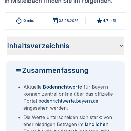
in Mistelbach finden Sie im Folgenden.
10 min.
03.08.2026
4.7
(
45
)
Inhaltsverzeichnis
Aktuelle Bodenrichtwerte für Mistelbach
Sind die Grundstückspreise in Mistelbach mit den aktuellen
Wie erhalte ich den Bodenrichtwert für mein Grundstück in
Bodenrichtwerte benachbarter Städte
Fragen und Antworten rund um Bodenrichtwerte für
Bodenrichtwerten gleichzusetzen?
Mistelbach?
Mistelbach
Zusammenfassung
Aktuelle
Bodenrichtwerte
für Bayern
können zentral online über das offizielle
Portal
bodenrichtwerte.bayern.de
eingesehen werden.
Die Werte unterscheiden sich stark: von
eher niedrigen Beträgen im
ländlichen