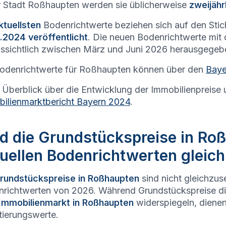
r Stadt
Roßhaupten
werden sie üblicherweise
zweijähr
ktuellsten
Bodenrichtwerte beziehen sich auf den Sti
.2024 veröffentlicht
. Die neuen Bodenrichtwerte mit
ssichtlich zwischen März und Juni 2026 herausgegeb
odenrichtwerte für
Roßhaupten
können über den
Baye
 Überblick über die Entwicklung der Immobilienpreise 
ilienmarktbericht Bayern 2024
.
d die Grundstückspreise in Ro
uellen Bodenrichtwerten gleic
rundstückspreise in
Roßhaupten
sind nicht gleichzus
richtwerten von 2026. Während Grundstückspreise d
Immobilienmarkt in
Roßhaupten
widerspiegeln, diene
tierungswerte.