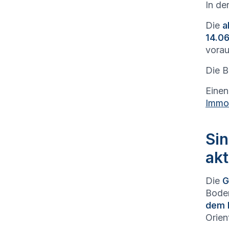
In de
Die
a
14.06
vorau
Die B
Einen
Immob
Sin
akt
Die
G
Boden
dem 
Orien