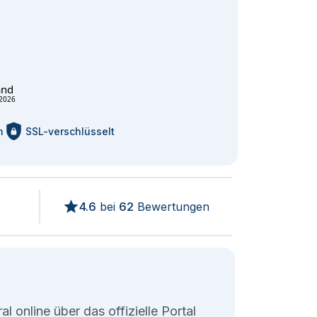
and
2026
m
SSL-verschlüsselt
4.6
bei
62
Bewertungen
l online über das offizielle Portal