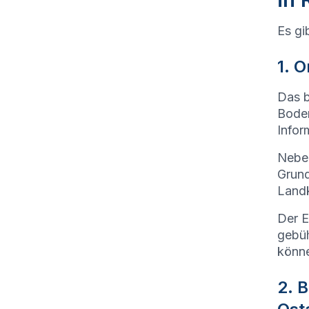
Es gi
1. 
Das b
Boden
Infor
Neben
Grund
Landk
Der E
gebüh
könn
2. 