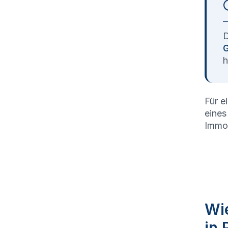
D
G
h
Für e
eines
Immob
Wie
in