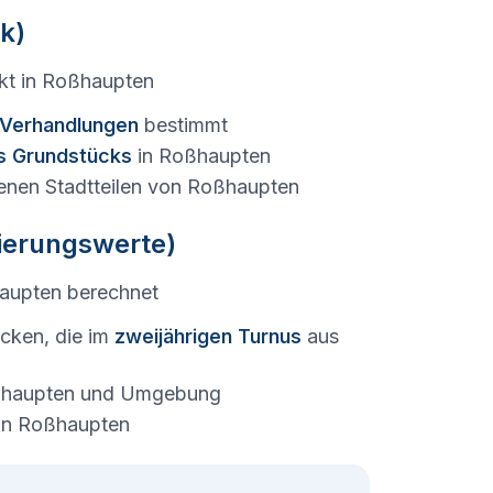
k)
kt in
Roßhaupten
e Verhandlungen
bestimmt
s Grundstücks
in
Roßhaupten
enen Stadtteilen von
Roßhaupten
tierungswerte)
aupten
berechnet
cken, die im
zweijährigen Turnus
aus
haupten
und Umgebung
in
Roßhaupten