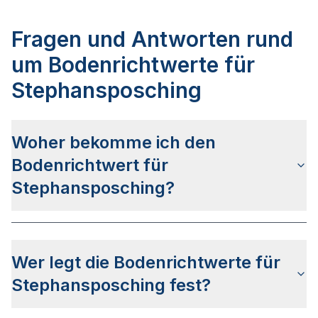
Fragen und Antworten rund
um Bodenrichtwerte für
Stephansposching
Woher bekomme ich den
Bodenrichtwert für
Stephansposching?
Die Bodenrichtwerte für Stephansposching
erhalten Sie u.a. über das bayerische
Wer legt die Bodenrichtwerte für
Auskunftsportal BayernAtlas. Alternativ können
Sie bei Ihrem lokalen Gutachterausschuss
Stephansposching fest?
anfragen.