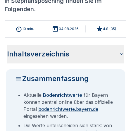
in Stephansposching finden Sie im
Folgenden.
10 min.
04.08.2026
4.8
(
35
)
Inhaltsverzeichnis
Aktuelle Bodenrichtwerte für Stephansposching
Sind die Grundstückspreise in Stephansposching mit den
Wie erhalte ich den Bodenrichtwert für mein Grundstück in
Bodenrichtwerte benachbarter Städte
Fragen und Antworten rund um Bodenrichtwerte für
aktuellen Bodenrichtwerten gleichzusetzen?
Stephansposching?
Stephansposching
Zusammenfassung
Aktuelle
Bodenrichtwerte
für Bayern
können zentral online über das offizielle
Portal
bodenrichtwerte.bayern.de
eingesehen werden.
Die Werte unterscheiden sich stark: von