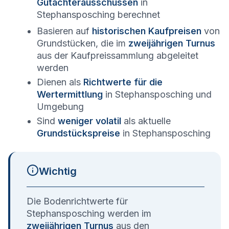
Gutachterausschüssen
in
Stephansposching
berechnet
Basieren auf
historischen Kaufpreisen
von
Grundstücken, die im
zweijährigen Turnus
aus der Kaufpreissammlung abgeleitet
werden
Dienen als
Richtwerte für die
Wertermittlung
in
Stephansposching
und
Umgebung
Sind
weniger volatil
als aktuelle
Grundstückspreise
in
Stephansposching
Wichtig
Die Bodenrichtwerte für
Stephansposching
werden im
zweijährigen Turnus
aus den