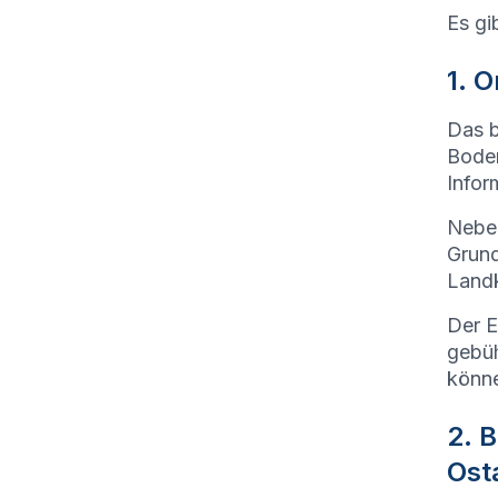
Es gi
1. 
Das b
Boden
Infor
Neben
Grund
Landk
Der E
gebüh
könn
2. 
Ost