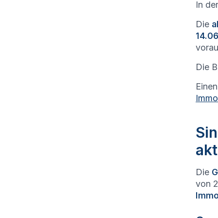
In de
Die
a
14.06
vorau
Die B
Einen
Immob
Sin
akt
Die
G
von 2
Immob