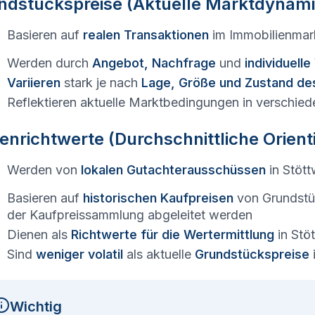
ndstückspreise (Aktuelle Marktdynami
Basieren auf
realen Transaktionen
im Immobilienmar
Werden durch
Angebot, Nachfrage
und
individuell
Variieren
stark je nach
Lage, Größe und Zustand de
Reflektieren aktuelle Marktbedingungen in verschied
enrichtwerte (Durchschnittliche Orien
Werden von
lokalen Gutachterausschüssen
in
Stöt
Basieren auf
historischen Kaufpreisen
von Grundstü
der Kaufpreissammlung abgeleitet werden
Dienen als
Richtwerte für die Wertermittlung
in
Stö
Sind
weniger volatil
als aktuelle
Grundstückspreise
Wichtig