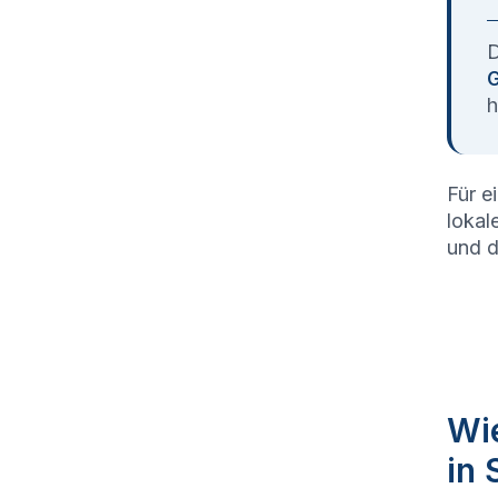
D
G
h
Für e
lokal
und d
Wie
in