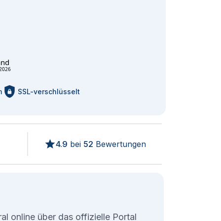
and
2026
m
SSL-verschlüsselt
4.9
bei
52
Bewertungen
l online über das offizielle Portal