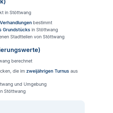
k)
kt in
Stöttwang
e Verhandlungen
bestimmt
s Grundstücks
in
Stöttwang
enen Stadtteilen von
Stöttwang
tierungswerte)
twang
berechnet
cken, die im
zweijährigen Turnus
aus
ttwang
und Umgebung
in
Stöttwang