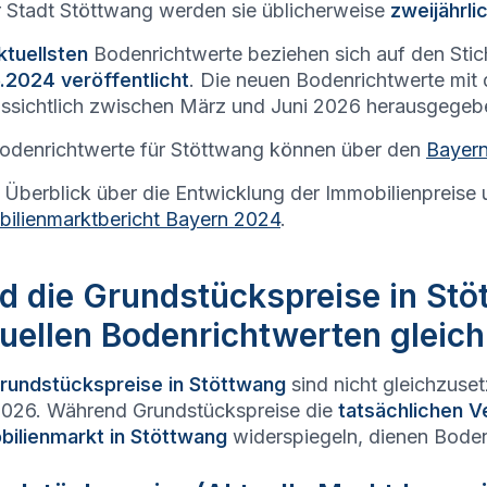
r Stadt
Stöttwang
werden sie üblicherweise
zweijährli
ktuellsten
Bodenrichtwerte beziehen sich auf den Sti
.2024 veröffentlicht
. Die neuen Bodenrichtwerte mit
ssichtlich zwischen März und Juni 2026 herausgegeb
odenrichtwerte für
Stöttwang
können über den
Bayern
 Überblick über die Entwicklung der Immobilienpreise 
ilienmarktbericht Bayern 2024
.
d die Grundstückspreise in Stö
uellen Bodenrichtwerten gleic
rundstückspreise in
Stöttwang
sind nicht gleichzuse
026. Während Grundstückspreise die
tatsächlichen V
ilienmarkt in
Stöttwang
widerspiegeln, dienen Boden