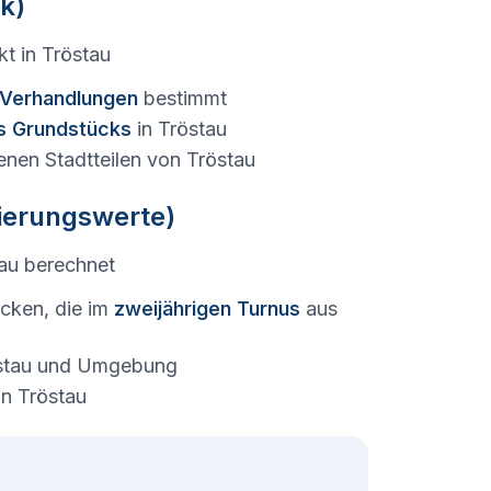
k)
kt in
Tröstau
e Verhandlungen
bestimmt
s Grundstücks
in
Tröstau
enen Stadtteilen von
Tröstau
tierungswerte)
au
berechnet
cken, die im
zweijährigen Turnus
aus
stau
und Umgebung
in
Tröstau