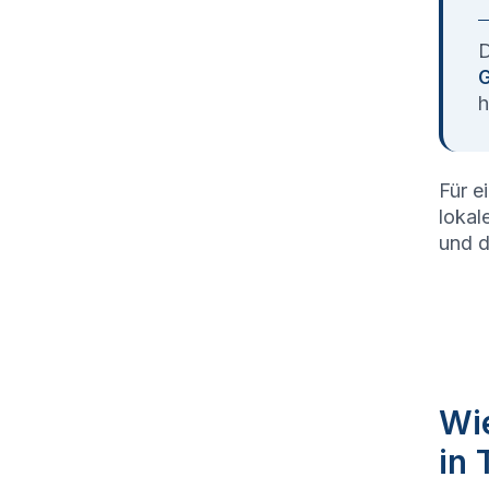
D
G
h
Für e
lokal
und d
Wie
in 