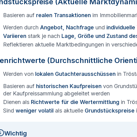
ndstückspreise (Aktuelle Marktdynami
Basieren auf
realen Transaktionen
im Immobilienmar
Werden durch
Angebot, Nachfrage
und
individuell
Variieren
stark je nach
Lage, Größe und Zustand de
Reflektieren aktuelle Marktbedingungen in verschied
enrichtwerte (Durchschnittliche Orien
Werden von
lokalen Gutachterausschüssen
in
Tröst
Basieren auf
historischen Kaufpreisen
von Grundstü
der Kaufpreissammlung abgeleitet werden
Dienen als
Richtwerte für die Wertermittlung
in
Trö
Sind
weniger volatil
als aktuelle
Grundstückspreise
Wichtig