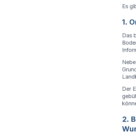
Es gi
1. 
Das b
Boden
Infor
Neben
Grund
Landk
Der E
gebüh
könn
2. 
Wun