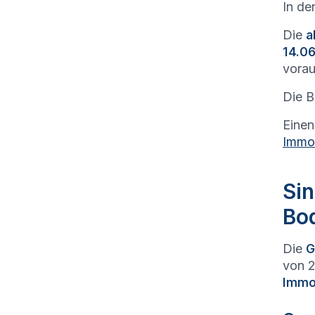
In de
Die
a
14.06
vorau
Die B
Einen
Immob
Sin
Bo
Die
G
von 2
Immob