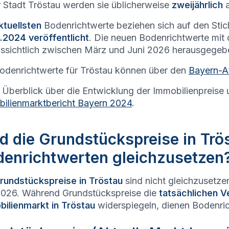
r Stadt
Tröstau
werden sie üblicherweise
zweijährlich
a
ktuellsten
Bodenrichtwerte beziehen sich auf den Sti
.2024 veröffentlicht
. Die neuen Bodenrichtwerte mit
ssichtlich zwischen März und Juni 2026 herausgegeb
odenrichtwerte für
Tröstau
können über den
Bayern-A
 Überblick über die Entwicklung der Immobilienpreise 
ilienmarktbericht Bayern 2024
.
d die Grundstückspreise in Trö
denrichtwerten gleichzusetzen
rundstückspreise in
Tröstau
sind nicht gleichzusetze
026. Während Grundstückspreise die
tatsächlichen V
ilienmarkt in
Tröstau
widerspiegeln, dienen Bodenric