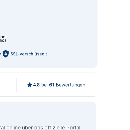
and
2026
m
SSL-verschlüsselt
4.8
bei
61
Bewertungen
l online über das offizielle Portal