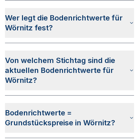
Die Bodenrichtwerte für Wörnitz erhalten Sie u.a.
über das bayerische Auskunftsportal BayernAtlas.
Wer legt die Bodenrichtwerte für
Alternativ können Sie bei Ihrem lokalen
Gutachterausschuss anfragen.
Wörnitz fest?
Die Bodenrichtwerte in Wörnitz werden von den
lokalen Gutachterausschüssen festgelegt. Der
Von welchem Stichtag sind die
Ermittlungsbereich des Gutachterausschusses
umfasst das jeweilige Stadt- oder
aktuellen Bodenrichtwerte für
Landkreisgebiet.
Wörnitz?
Die letzte Bodenrichtwertermittlung wurde am
17.06.2024 für den Stichtag 01.01.2024
Bodenrichtwerte =
veröffentlicht. Das Veröffentlichungsdatum für die
Bodenrichtwerte zum Stichtag 01.01.2026 steht
Grundstückspreise in Wörnitz?
aktuell noch nicht fest.