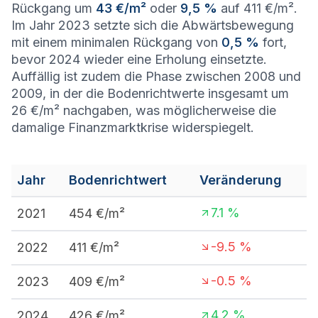
Rückgang um
43 €/m²
oder
9,5 %
auf 411 €/m².
Im Jahr 2023 setzte sich die Abwärtsbewegung
mit einem minimalen Rückgang von
0,5 %
fort,
bevor 2024 wieder eine Erholung einsetzte.
Auffällig ist zudem die Phase zwischen 2008 und
2009, in der die Bodenrichtwerte insgesamt um
26 €/m² nachgaben, was möglicherweise die
damalige Finanzmarktkrise widerspiegelt.
Jahr
Bodenrichtwert
Veränderung
7.1
%
2021
454
€/m²
-9.5
%
2022
411
€/m²
-0.5
%
2023
409
€/m²
4.2
%
2024
426
€/m²