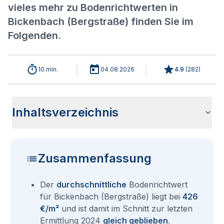
vieles mehr zu Bodenrichtwerten in
Bickenbach (Bergstraße) finden Sie im
Folgenden.
10 min.
04.08.2026
4.9
(
282
)
Inhaltsverzeichnis
Wie haben sich die Bodenrichtwerte in 2026 für Bickenbach
Historische Entwicklung der Bodenrichtwerte für Bickenbach
Bodenrichtwerte benachbarter Städte
Sind die Grundstückspreise in Bickenbach (Bergstraße) mit
Wie erhalte ich den Bodenrichtwert für mein Grundstück in
Aktuelle Immobilienpreise in Bickenbach (Bergstraße)
Fragen und Antworten rund um Bodenrichtwerte Bickenbach
(Bergstraße) entwickelt?
(Bergstraße) (2001-2026)
den aktuellen Bodenrichtwerten gleichzusetzen?
Bickenbach (Bergstraße)?
(Bergstraße)
Zusammenfassung
Der
durchschnittliche
Bodenrichtwert
für Bickenbach (Bergstraße) liegt bei
426
€/m²
und ist damit im Schnitt zur letzten
Ermittlung 2024
gleich geblieben
.