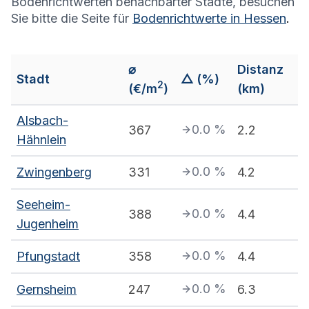
Bodenrichtwerten benachbarter Städte, besuchen
Sie bitte die Seite für
Bodenrichtwerte in
Hessen
.
⌀
Distanz
Stadt
△ (%)
2
(€/m
)
(km)
Alsbach-
0.0
%
367
2.2
Hähnlein
0.0
%
Zwingenberg
331
4.2
Seeheim-
0.0
%
388
4.4
Jugenheim
0.0
%
Pfungstadt
358
4.4
0.0
%
Gernsheim
247
6.3