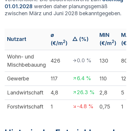
01.01.2028
werden daher planungsgemäß
zwischen März und Juni 2028 bekanntgegeben.
⌀
MIN
MA
Nutzart
△ (%)
2
2
(€/m
)
(€/m
)
(€/
Wohn- und
0.0
%
426
130
800
Mischbebauung
6.4
%
Gewerbe
117
110
120
26.3
%
Landwirtschaft
4,8
2,8
5
-4.8
%
Forstwirtschaft
1
0,75
1