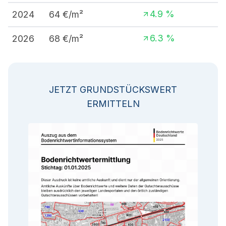
4.9
%
2024
64
€/m²
6.3
%
2026
68
€/m²
JETZT GRUNDSTÜCKSWERT
ERMITTELN