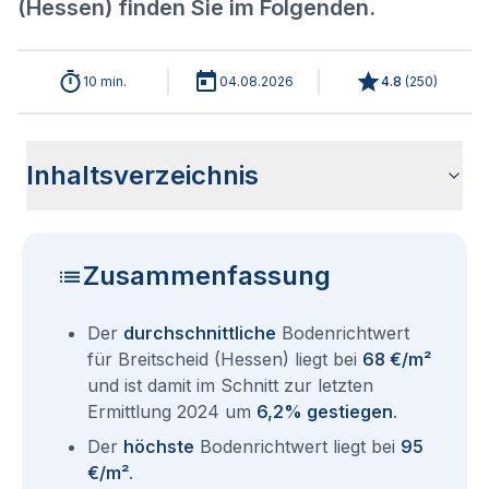
(Hessen) finden Sie im Folgenden.
10 min.
04.08.2026
4.8
(
250
)
Inhaltsverzeichnis
Wie haben sich die Bodenrichtwerte in 2026 für Breitscheid
Historische Entwicklung der Bodenrichtwerte für Breitscheid
Bodenrichtwerte benachbarter Städte
Sind die Grundstückspreise in Breitscheid (Hessen) mit den
Wie erhalte ich den Bodenrichtwert für mein Grundstück in
Aktuelle Immobilienpreise in Breitscheid (Hessen)
Fragen und Antworten rund um Bodenrichtwerte Breitscheid
(Hessen) entwickelt?
(Hessen) (2001-2026)
aktuellen Bodenrichtwerten gleichzusetzen?
Breitscheid (Hessen)?
(Hessen)
Zusammenfassung
Der
durchschnittliche
Bodenrichtwert
für Breitscheid (Hessen) liegt bei
68 €/m²
und ist damit im Schnitt zur letzten
Ermittlung 2024 um
6,2% gestiegen
.
Der
höchste
Bodenrichtwert liegt bei
95
€/m²
.