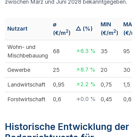
zwischen März und Juni 2028 bekanntgegeben.
⌀
MIN
MAX
Nutzart
△ (%)
2
2
(€/m
)
(€/m
)
(€/m
Wohn- und
6.3
%
68
35
95
Mischbebauung
8.7
%
Gewerbe
25
20
30
2.2
%
Landwirtschaft
0,95
0,75
1,5
0.0
%
Forstwirtschaft
0,6
0,45
0,6
Historische Entwicklung der