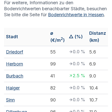
Für weitere, Informationen zu den
Bodenrichtwerten benachbarter Städte, besuchen
Sie bitte die Seite für
Bodenrichtwerte in
Hessen
.
⌀
Distanz
Stadt
△ (%)
2
(€/m
)
(km)
0.0
%
Driedorf
55
5.6
0.0
%
Herborn
99
6.9
2.5
%
Burbach
41
9.0
0.0
%
Haiger
82
10.4
0.0
%
Sinn
90
10.7
0.0
%
Dillenburg
96
11.0