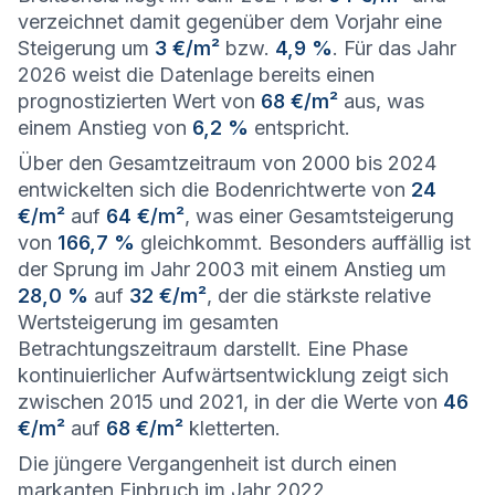
verzeichnet damit gegenüber dem Vorjahr eine
Steigerung um
3 €/m²
bzw.
4,9 %
. Für das Jahr
2026 weist die Datenlage bereits einen
prognostizierten Wert von
68 €/m²
aus, was
einem Anstieg von
6,2 %
entspricht.
Über den Gesamtzeitraum von 2000 bis 2024
entwickelten sich die Bodenrichtwerte von
24
€/m²
auf
64 €/m²
, was einer Gesamtsteigerung
von
166,7 %
gleichkommt. Besonders auffällig ist
der Sprung im Jahr 2003 mit einem Anstieg um
28,0 %
auf
32 €/m²
, der die stärkste relative
Wertsteigerung im gesamten
Betrachtungszeitraum darstellt. Eine Phase
kontinuierlicher Aufwärtsentwicklung zeigt sich
zwischen 2015 und 2021, in der die Werte von
46
€/m²
auf
68 €/m²
kletterten.
Die jüngere Vergangenheit ist durch einen
markanten Einbruch im Jahr 2022