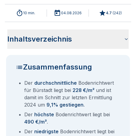
10 min.
04.08.2026
4.7
(
242
)
Inhaltsverzeichnis
Wie haben sich die Bodenrichtwerte in 2026 für Bürstadt
Historische Entwicklung der Bodenrichtwerte für Bürstadt
Bodenrichtwerte benachbarter Städte
Sind die Grundstückspreise in Bürstadt mit den aktuellen
Wie erhalte ich den Bodenrichtwert für mein Grundstück in
Aktuelle Immobilienpreise in Bürstadt
Fragen und Antworten rund um Bodenrichtwerte Bürstadt
entwickelt?
(2001-2026)
Bodenrichtwerten gleichzusetzen?
Bürstadt?
Zusammenfassung
Der
durchschnittliche
Bodenrichtwert
für Bürstadt liegt bei
228 €/m²
und ist
damit im Schnitt zur letzten Ermittlung
2024 um
9,1% gestiegen
.
Der
höchste
Bodenrichtwert liegt bei
490 €/m²
.
Der
niedrigste
Bodenrichtwert liegt bei