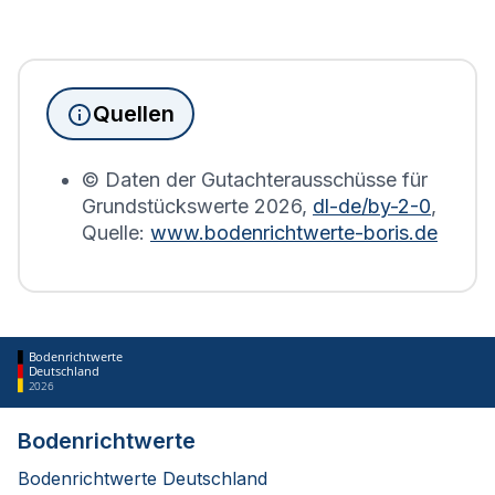
Seit Juni 2022 muss die
Grundsteuererklärung
für
Immobilienbesitzer abgegeben werden. Für
Immobilien, die sich in Bürstadt befinden, wird die
Grundsteuererklärung auf Basis des
Quellen
Bodenrichtwerts des entsprechenden Jahres
erstellt.
© Daten der Gutachterausschüsse für
Grundstückswerte
2026
,
dl-de/by-2-0
,
Quelle:
www.bodenrichtwerte-boris.de
Bodenrichtwerte
Deutschland
2026
Bodenrichtwerte
Bodenrichtwerte Deutschland