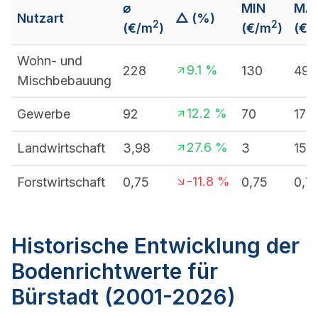
⌀
MIN
MA
Nutzart
△ (%)
2
2
(€/m
)
(€/m
)
(€/
Wohn- und
9.1
%
228
130
490
Mischbebauung
12.2
%
Gewerbe
92
70
170
27.6
%
Landwirtschaft
3,98
3
15
-11.8
%
Forstwirtschaft
0,75
0,75
0,7
Historische Entwicklung der
Bodenrichtwerte für
Bürstadt (2001-2026)