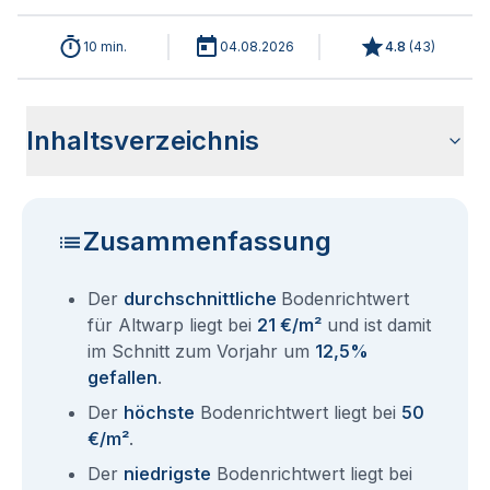
10 min.
04.08.2026
4.8
(
43
)
Inhaltsverzeichnis
Wie haben sich die Bodenrichtwerte in 2026 für Altwarp
Historische Entwicklung der Bodenrichtwerte für Altwarp
Bodenrichtwerte benachbarter Städte
Sind die Grundstückspreise in Altwarp mit den aktuellen
Wie erhalte ich den Bodenrichtwert für mein Grundstück in
Fragen und Antworten rund um Bodenrichtwerte Altwarp
entwickelt?
(2001-2026)
Bodenrichtwerten gleichzusetzen?
Altwarp?
Zusammenfassung
Der
durchschnittliche
Bodenrichtwert
für Altwarp liegt bei
21 €/m²
und ist damit
im Schnitt zum Vorjahr um
12,5%
gefallen
.
Der
höchste
Bodenrichtwert liegt bei
50
€/m²
.
Der
niedrigste
Bodenrichtwert liegt bei