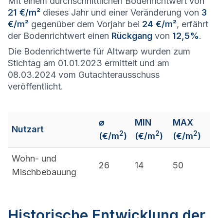
Mit einem durchschnittlichen Bodenrichtwert von
21 €/m²
dieses Jahr und einer Veränderung von
3
€/m²
gegenüber dem Vorjahr bei
24 €/m²
, erfährt
der Bodenrichtwert einen
Rückgang
von
12,5%
.
Die Bodenrichtwerte für Altwarp wurden zum
Stichtag am 01.01.2023 ermittelt und am
08.03.2024 vom Gutachterausschuss
veröffentlicht.
⌀
MIN
MAX
Nutzart
2
2
2
(€/m
)
(€/m
)
(€/m
)
Wohn- und
26
14
50
Mischbebauung
Historische Entwicklung der