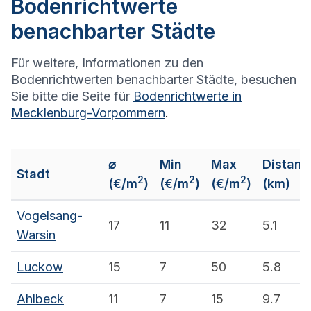
Bodenrichtwerte
benachbarter Städte
Für weitere, Informationen zu den
Bodenrichtwerten benachbarter Städte, besuchen
Sie bitte die Seite für
Bodenrichtwerte in
Mecklenburg-Vorpommern
.
⌀
Min
Max
Distanz
Stadt
2
2
2
(€/m
)
(€/m
)
(€/m
)
(km)
Vogelsang-
17
11
32
5.1
Warsin
Luckow
15
7
50
5.8
Ahlbeck
11
7
15
9.7