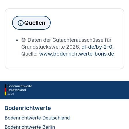
Immobilienbesitzer abgegeben werden. Für
Immobilien, die sich in Altwarp befinden, wird die
Grundsteuererklärung auf Basis des
Quellen
Bodenrichtwerts des entsprechenden Jahres
erstellt.
© Daten der Gutachterausschüsse für
Grundstückswerte
2026
,
dl-de/by-2-0
,
Quelle:
www.bodenrichtwerte-boris.de
Bodenrichtwerte
Deutschland
2026
Bodenrichtwerte
Bodenrichtwerte Deutschland
Bodenrichtwerte Berlin