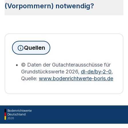
Bodenrichtwertzonen unterteilt, die Aufschluss
(Vorpommern) notwendig?
über den Wert des Bodens sowie die Bebauung
geben.
Seit Juni 2022 muss die Grundsteuererklärung für
Immobilienbesitzer abgegeben werden. Für
Immobilien, die sich in Blankensee (Vorpommern)
befinden, wird die Grundsteuererklärung auf Basis
Quellen
des Bodenrichtwerts des entsprechenden Jahres
erstellt.
© Daten der Gutachterausschüsse für
Grundstückswerte
2026
,
dl-de/by-2-0
,
Quelle:
www.bodenrichtwerte-boris.de
Bodenrichtwerte
Deutschland
2026