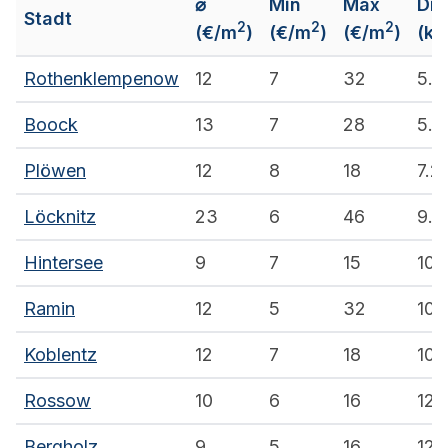
⌀
Min
Max
Dis
Stadt
2
2
2
(€/m
)
(€/m
)
(€/m
)
(km
Rothenklempenow
12
7
32
5.1
Boock
13
7
28
5.2
Plöwen
12
8
18
7.2
Löcknitz
23
6
46
9.1
Hintersee
9
7
15
10.
Ramin
12
5
32
10.1
Koblentz
12
7
18
10.
Rossow
10
6
16
12.
Bergholz
9
5
16
12.