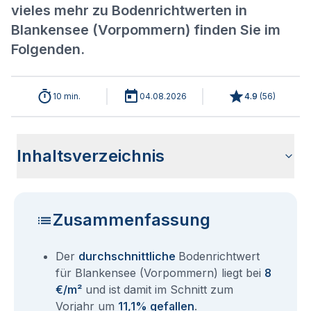
vieles mehr zu Bodenrichtwerten in
Blankensee (Vorpommern) finden Sie im
Folgenden.
10 min.
04.08.2026
4.9
(
56
)
Inhaltsverzeichnis
Wie haben sich die Bodenrichtwerte in 2026 für Blankensee
Historische Entwicklung der Bodenrichtwerte für Blankensee
Bodenrichtwerte benachbarter Städte
Sind die Grundstückspreise in Blankensee (Vorpommern)
Wie erhalte ich den Bodenrichtwert für mein Grundstück in
Fragen und Antworten rund um Bodenrichtwerte Blankensee
(Vorpommern) entwickelt?
(Vorpommern) (2001-2026)
mit den aktuellen Bodenrichtwerten gleichzusetzen?
Blankensee (Vorpommern)?
(Vorpommern)
Zusammenfassung
Der
durchschnittliche
Bodenrichtwert
für Blankensee (Vorpommern) liegt bei
8
€/m²
und ist damit im Schnitt zum
Vorjahr um
11,1% gefallen
.