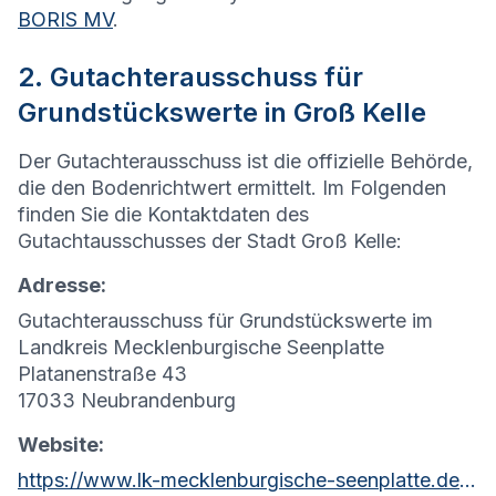
BORIS MV
.
2. Gutachterausschuss für
Grundstückswerte in Groß Kelle
Der Gutachterausschuss ist die offizielle Behörde,
die den Bodenrichtwert ermittelt. Im Folgenden
finden Sie die Kontaktdaten des
Gutachtausschusses der Stadt Groß Kelle:
Adresse:
Gutachterausschuss für Grundstückswerte im
Landkreis Mecklenburgische Seenplatte
Platanenstraße 43
17033 Neubrandenburg
Website:
https://www.lk-mecklenburgische-seenplatte.de/Aktuelles/Formulare/Soziales/Gesch%C3%A4ftsstelle-des-Gutachterausschusses.php?object=tx,2761.5.1&ModID=7&FID=2037.380.1&NavID=2761.81&La=1