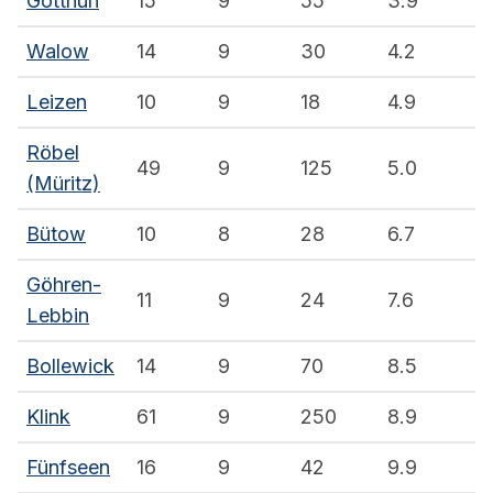
Gotthun
15
9
55
3.9
Walow
14
9
30
4.2
Leizen
10
9
18
4.9
Röbel
49
9
125
5.0
(Müritz)
Bütow
10
8
28
6.7
Göhren-
11
9
24
7.6
Lebbin
Bollewick
14
9
70
8.5
Klink
61
9
250
8.9
Fünfseen
16
9
42
9.9