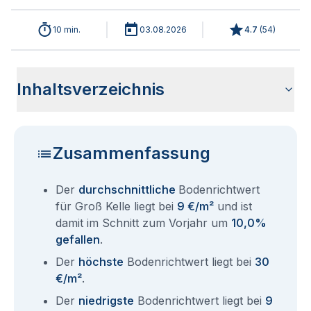
10 min.
03.08.2026
4.7
(
54
)
Inhaltsverzeichnis
Wie haben sich die Bodenrichtwerte in 2026 für Groß Kelle
Historische Entwicklung der Bodenrichtwerte für Groß Kelle
Bodenrichtwerte benachbarter Städte
Sind die Grundstückspreise in Groß Kelle mit den aktuellen
Wie erhalte ich den Bodenrichtwert für mein Grundstück in
Fragen und Antworten rund um Bodenrichtwerte Groß Kelle
entwickelt?
(2001-2026)
Bodenrichtwerten gleichzusetzen?
Groß Kelle?
Zusammenfassung
Der
durchschnittliche
Bodenrichtwert
für Groß Kelle liegt bei
9 €/m²
und ist
damit im Schnitt zum Vorjahr um
10,0%
gefallen
.
Der
höchste
Bodenrichtwert liegt bei
30
€/m²
.
Der
niedrigste
Bodenrichtwert liegt bei
9