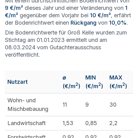
Mit einem durchschnittlichen Bodenrichtwert von
9 €/m²
dieses Jahr und einer Veränderung von
1
€/m²
gegenüber dem Vorjahr bei
10 €/m²
, erfährt
der Bodenrichtwert einen
Rückgang
von
10,0%
.
Die Bodenrichtwerte für Groß Kelle wurden zum
Stichtag am 01.01.2023 ermittelt und am
08.03.2024 vom Gutachterausschuss
veröffentlicht.
⌀
MIN
MAX
Nutzart
2
2
2
(€/m
)
(€/m
)
(€/m
)
Wohn- und
11
9
30
Mischbebauung
Landwirtschaft
1,53
0,85
2,2
Forstwirtschaft
0,92
0,92
0,92