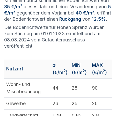
Mit einem durchschnittlichen Bodenrichtwert von
35 €/m²
dieses Jahr und einer Veränderung von
5
€/m²
gegenüber dem Vorjahr bei
40 €/m²
, erfährt
der Bodenrichtwert einen
Rückgang
von
12,5%
.
Die Bodenrichtwerte für Hohen Sprenz wurden
zum Stichtag am 01.01.2023 ermittelt und am
08.03.2024 vom Gutachterausschuss
veröffentlicht.
⌀
MIN
MAX
Nutzart
2
2
2
(€/m
)
(€/m
)
(€/m
)
Wohn- und
44
28
90
Mischbebauung
Gewerbe
26
26
26
Landwirtschaft
1,78
0,85
2,8