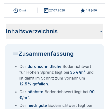
10 min.
27.07.2026
4.9
(
46
)
Inhaltsverzeichnis
Wie haben sich die Bodenrichtwerte in 2026 für Hohen
Historische Entwicklung der Bodenrichtwerte für Hohen
Bodenrichtwerte benachbarter Städte
Sind die Grundstückspreise in Hohen Sprenz mit den
Wie erhalte ich den Bodenrichtwert für mein Grundstück in
Fragen und Antworten rund um Bodenrichtwerte Hohen
Sprenz entwickelt?
Sprenz (2001-2026)
aktuellen Bodenrichtwerten gleichzusetzen?
Hohen Sprenz?
Sprenz
Zusammenfassung
Der
durchschnittliche
Bodenrichtwert
für Hohen Sprenz liegt bei
35 €/m²
und
ist damit im Schnitt zum Vorjahr um
12,5% gefallen
.
Der
höchste
Bodenrichtwert liegt bei
90
€/m²
.
Der
niedrigste
Bodenrichtwert liegt bei